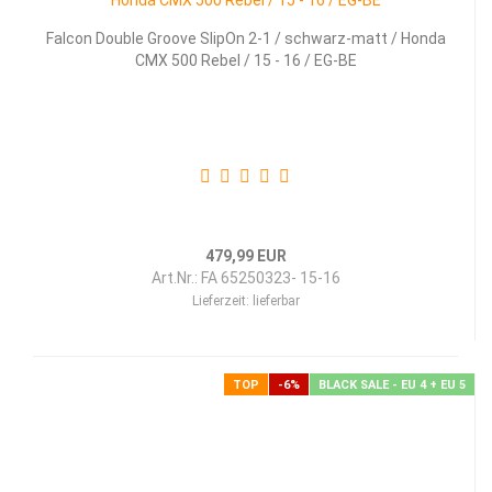
Falcon Double Groove SlipOn 2-1 / schwarz-matt / Honda
CMX 500 Rebel / 15 - 16 / EG-BE
479,99 EUR
Art.Nr.: FA 65250323- 15-16
Lieferzeit:
lieferbar
TOP
-6%
BLACK SALE - EU 4 + EU 5