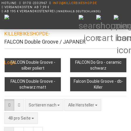
HOTLINE:
0170 -2332967
INFO@KILLERBIKESHOP.DE
VERSANDKOSTEN: AB 7,99 €
AB 195 € VERSANDKOSTENFREI
(INNERHALB DEUTSCHLANDS)
FALCON Double Groove / JAPANER
FALCON Double Groove -
FALCON Do Gro - ceramic
silber poliert
schwarz
FALCON Double Groove -
Falcon Double Groove - db-
schwarz matt
Killer
Sortieren nach
Sortieren nach
Alle Hersteller
pro Seite
48 pro Seite