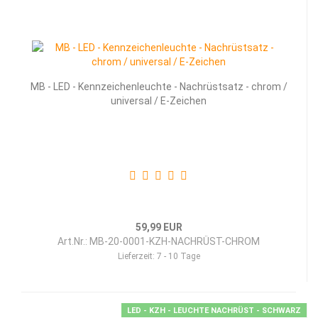
MB - LED - Kenn­zei­chen­leuch­te - Nach­rüst­satz - chrom /
uni­ver­sal / E-​Zei­chen
59,99 EUR
Art.Nr.: MB-20-0001-KZH-NACHRÜST-CHROM
Lieferzeit:
7 - 10 Tage
LED - KZH - LEUCHTE NACHRÜST - SCHWARZ