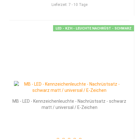
Lieferzeit:
7 - 10 Tage
LED - KZH - LEUCHTE NACHRÜST - SCHWARZ
MB - LED - Kenn­zei­chen­leuch­te - Nach­rüst­satz - schwarz
matt / uni­ver­sal / E-​Zei­chen