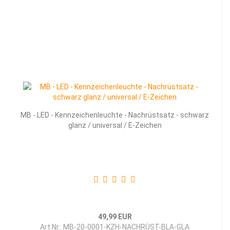
MB - LED - Kenn­zei­chen­leuch­te - Nach­rüst­satz - schwarz
glanz / uni­ver­sal / E-​Zei­chen
49,99 EUR
Art.Nr.: MB-20-0001-KZH-NACHRÜST-BLA-GLA