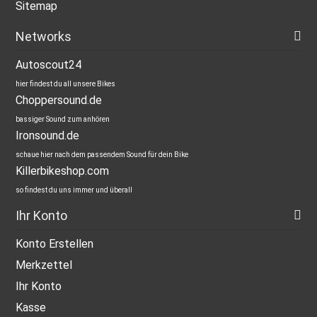
Sitemap
Networks
Autoscout24
hier findest du all unsere Bikes
Choppersound.de
bassiger Sound zum anhören
Ironsound.de
schaue hier nach dem passendem Sound für dein Bike
Killerbikeshop.com
so findest du uns immer und überall
Ihr Konto
Konto Erstellen
Merkzettel
Ihr Konto
Kasse