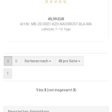
49,99 EUR
Art.Nr.: MB-20-0001-KZH-NACHRÜST-BLA-MA
Lieferzeit:
7 - 10 Tage
Sortieren nach
pro Seite
Sortieren nach
48 pro Seite
1
1
bis
3
(von insgesamt
3
)
Newsletter-Anmeldung