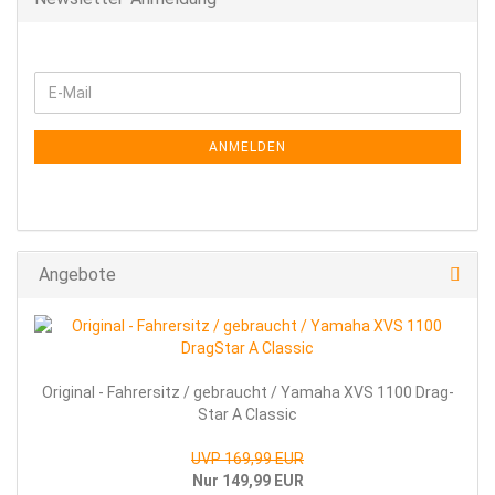
WEITER
E-
ZUR
Mail
NEWSLETTER-
ANMELDUNG
ANMELDEN
Angebote
Ori­gi­nal - Fah­rer­sitz / ge­braucht / Ya­ma­ha XVS 1100 Drag­
Star A Clas­sic
UVP 169,99 EUR
Nur 149,99 EUR