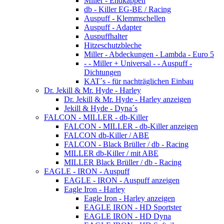
Miller - Endkappen
db - Killer EG-BE / Racing
Auspuff - Klemmschellen
Auspuff - Adapter
Auspuffhalter
Hitzeschutzbleche
Miller - Abdeckungen - Lambda - Euro 5
- - Miller + Universal - - Auspuff -
Dichtungen
KAT´s - für nachträglichen Einbau
Dr. Jekill & Mr. Hyde - Harley
Dr. Jekill & Mr. Hyde - Harley anzeigen
Jekill & Hyde - Dyna´s
FALCON - MILLER - db-Killer
FALCON - MILLER - db-Killer anzeigen
FALCON db-Killer / ABE
FALCON - Black Brüller / db - Racing
MILLER db-Killer / mit ABE
MILLER Black Brüller / db - Racing
EAGLE - IRON - Auspuff
EAGLE - IRON - Auspuff anzeigen
Eagle Iron - Harley
Eagle Iron - Harley anzeigen
EAGLE IRON - HD Sportster
EAGLE IRON - HD Dyna