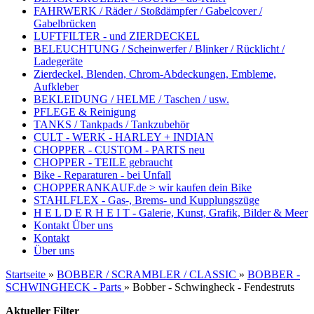
FAHRWERK / Räder / Stoßdämpfer / Gabelcover /
Gabelbrücken
LUFTFILTER - und ZIERDECKEL
BELEUCHTUNG / Scheinwerfer / Blinker / Rücklicht /
Ladegeräte
Zierdeckel, Blenden, Chrom-Abdeckungen, Embleme,
Aufkleber
BEKLEIDUNG / HELME / Taschen / usw.
PFLEGE & Reinigung
TANKS / Tankpads / Tankzubehör
CULT - WERK - HARLEY + INDIAN
CHOPPER - CUSTOM - PARTS neu
CHOPPER - TEILE gebraucht
Bike - Reparaturen - bei Unfall
CHOPPERANKAUF.de > wir kaufen dein Bike
STAHLFLEX - Gas-, Brems- und Kupplungszüge
H E L D E R H E I T - Galerie, Kunst, Grafik, Bilder & Meer
Kontakt
Über uns
Kontakt
Über uns
Startseite
»
BOBBER / SCRAMBLER / CLASSIC
»
BOBBER -
SCHWINGHECK - Parts
»
Bobber - Schwingheck - Fendestruts
Aktueller Filter