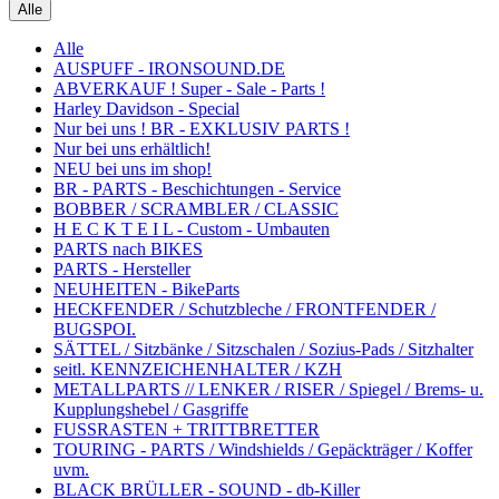
Alle
Alle
AUSPUFF - IRONSOUND.DE
ABVERKAUF ! Super - Sale - Parts !
Harley Davidson - Special
Nur bei uns ! BR - EXKLUSIV PARTS !
Nur bei uns erhältlich!
NEU bei uns im shop!
BR - PARTS - Beschichtungen - Service
BOBBER / SCRAMBLER / CLASSIC
H E C K T E I L - Custom - Umbauten
PARTS nach BIKES
PARTS - Hersteller
NEUHEITEN - BikeParts
HECKFENDER / Schutzbleche / FRONTFENDER /
BUGSPOI.
SÄTTEL / Sitzbänke / Sitzschalen / Sozius-Pads / Sitzhalter
seitl. KENNZEICHENHALTER / KZH
METALLPARTS // LENKER / RISER / Spiegel / Brems- u.
Kupplungshebel / Gasgriffe
FUSSRASTEN + TRITTBRETTER
TOURING - PARTS / Windshields / Gepäckträger / Koffer
uvm.
BLACK BRÜLLER - SOUND - db-Killer