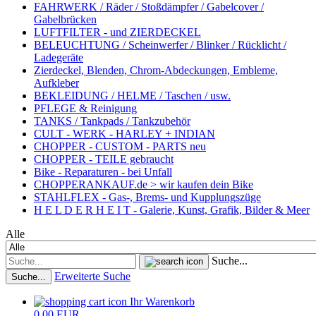
FAHRWERK / Räder / Stoßdämpfer / Gabelcover /
Gabelbrücken
LUFTFILTER - und ZIERDECKEL
BELEUCHTUNG / Scheinwerfer / Blinker / Rücklicht /
Ladegeräte
Zierdeckel, Blenden, Chrom-Abdeckungen, Embleme,
Aufkleber
BEKLEIDUNG / HELME / Taschen / usw.
PFLEGE & Reinigung
TANKS / Tankpads / Tankzubehör
CULT - WERK - HARLEY + INDIAN
CHOPPER - CUSTOM - PARTS neu
CHOPPER - TEILE gebraucht
Bike - Reparaturen - bei Unfall
CHOPPERANKAUF.de > wir kaufen dein Bike
STAHLFLEX - Gas-, Brems- und Kupplungszüge
H E L D E R H E I T - Galerie, Kunst, Grafik, Bilder & Meer
Alle
Suche...
Erweiterte Suche
Suche...
Ihr Warenkorb
0,00 EUR