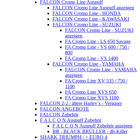
FALCON Cromo Line Auspuff
FALCON Cromo Line Auspuff anzeigen
FALCON Cromo Line - HONDA
FALCON Cromo Line - KAWASAKI
FALCON Cromo Line - SUZUKI
FALCON Cromo Line - SUZUKI
anzeigen
FA Cromo Line - LS 650 Savage
FA Cromo Line - VS 600 / 750 /
800
FA Cromo Line - VS 1400
FALCON Cromo Line - YAMAHA
FALCON Cromo Line - YAMAHA
anzeigen
FA Cromo Line XV 535 / 750 /
1100
FA Cromo Line XVS 650
FA Cromo Line XVS 1100
FALCON 2-2 / ältere Harley´s - Vergaser
FALCON ANGEBOTE
FALCON Zubehör
F A L C O N Auspuff Zubehör
F A L C O N Auspuff Zubehör anzeigen
BR - BLACK BRÜLLER - db-Killer
SHARK TRIUMPH / + EURO 4