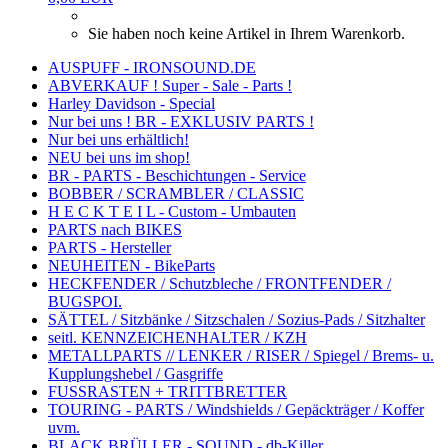
Sie haben noch keine Artikel in Ihrem Warenkorb.
AUSPUFF - IRONSOUND.DE
ABVERKAUF ! Super - Sale - Parts !
Harley Davidson - Special
Nur bei uns ! BR - EXKLUSIV PARTS !
Nur bei uns erhältlich!
NEU bei uns im shop!
BR - PARTS - Beschichtungen - Service
BOBBER / SCRAMBLER / CLASSIC
H E C K T E I L - Custom - Umbauten
PARTS nach BIKES
PARTS - Hersteller
NEUHEITEN - BikeParts
HECKFENDER / Schutzbleche / FRONTFENDER /
BUGSPOI.
SÄTTEL / Sitzbänke / Sitzschalen / Sozius-Pads / Sitzhalter
seitl. KENNZEICHENHALTER / KZH
METALLPARTS // LENKER / RISER / Spiegel / Brems- u.
Kupplungshebel / Gasgriffe
FUSSRASTEN + TRITTBRETTER
TOURING - PARTS / Windshields / Gepäckträger / Koffer
uvm.
BLACK BRÜLLER - SOUND - db-Killer