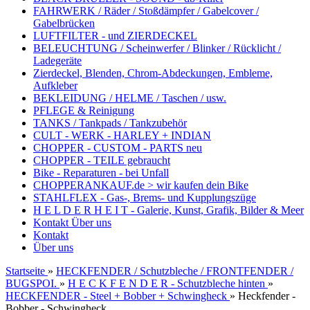
FAHRWERK / Räder / Stoßdämpfer / Gabelcover /
Gabelbrücken
LUFTFILTER - und ZIERDECKEL
BELEUCHTUNG / Scheinwerfer / Blinker / Rücklicht /
Ladegeräte
Zierdeckel, Blenden, Chrom-Abdeckungen, Embleme,
Aufkleber
BEKLEIDUNG / HELME / Taschen / usw.
PFLEGE & Reinigung
TANKS / Tankpads / Tankzubehör
CULT - WERK - HARLEY + INDIAN
CHOPPER - CUSTOM - PARTS neu
CHOPPER - TEILE gebraucht
Bike - Reparaturen - bei Unfall
CHOPPERANKAUF.de > wir kaufen dein Bike
STAHLFLEX - Gas-, Brems- und Kupplungszüge
H E L D E R H E I T - Galerie, Kunst, Grafik, Bilder & Meer
Kontakt
Über uns
Kontakt
Über uns
Startseite
»
HECKFENDER / Schutzbleche / FRONTFENDER /
BUGSPOI.
»
H E C K F E N D E R - Schutzbleche hinten
»
HECKFENDER - Steel + Bobber + Schwingheck
»
Heckfender -
Bobber - Schwingheck