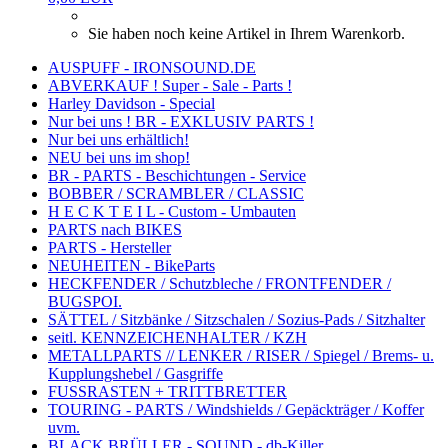
Sie haben noch keine Artikel in Ihrem Warenkorb.
AUSPUFF - IRONSOUND.DE
ABVERKAUF ! Super - Sale - Parts !
Harley Davidson - Special
Nur bei uns ! BR - EXKLUSIV PARTS !
Nur bei uns erhältlich!
NEU bei uns im shop!
BR - PARTS - Beschichtungen - Service
BOBBER / SCRAMBLER / CLASSIC
H E C K T E I L - Custom - Umbauten
PARTS nach BIKES
PARTS - Hersteller
NEUHEITEN - BikeParts
HECKFENDER / Schutzbleche / FRONTFENDER /
BUGSPOI.
SÄTTEL / Sitzbänke / Sitzschalen / Sozius-Pads / Sitzhalter
seitl. KENNZEICHENHALTER / KZH
METALLPARTS // LENKER / RISER / Spiegel / Brems- u.
Kupplungshebel / Gasgriffe
FUSSRASTEN + TRITTBRETTER
TOURING - PARTS / Windshields / Gepäckträger / Koffer
uvm.
BLACK BRÜLLER - SOUND - db-Killer