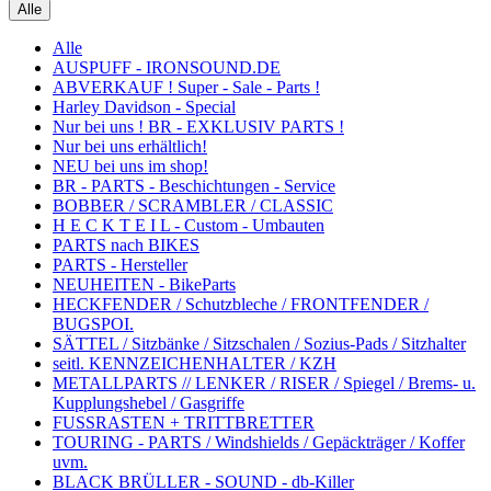
Alle
Alle
AUSPUFF - IRONSOUND.DE
ABVERKAUF ! Super - Sale - Parts !
Harley Davidson - Special
Nur bei uns ! BR - EXKLUSIV PARTS !
Nur bei uns erhältlich!
NEU bei uns im shop!
BR - PARTS - Beschichtungen - Service
BOBBER / SCRAMBLER / CLASSIC
H E C K T E I L - Custom - Umbauten
PARTS nach BIKES
PARTS - Hersteller
NEUHEITEN - BikeParts
HECKFENDER / Schutzbleche / FRONTFENDER /
BUGSPOI.
SÄTTEL / Sitzbänke / Sitzschalen / Sozius-Pads / Sitzhalter
seitl. KENNZEICHENHALTER / KZH
METALLPARTS // LENKER / RISER / Spiegel / Brems- u.
Kupplungshebel / Gasgriffe
FUSSRASTEN + TRITTBRETTER
TOURING - PARTS / Windshields / Gepäckträger / Koffer
uvm.
BLACK BRÜLLER - SOUND - db-Killer