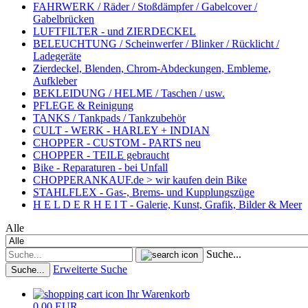
FAHRWERK / Räder / Stoßdämpfer / Gabelcover /
Gabelbrücken
LUFTFILTER - und ZIERDECKEL
BELEUCHTUNG / Scheinwerfer / Blinker / Rücklicht /
Ladegeräte
Zierdeckel, Blenden, Chrom-Abdeckungen, Embleme,
Aufkleber
BEKLEIDUNG / HELME / Taschen / usw.
PFLEGE & Reinigung
TANKS / Tankpads / Tankzubehör
CULT - WERK - HARLEY + INDIAN
CHOPPER - CUSTOM - PARTS neu
CHOPPER - TEILE gebraucht
Bike - Reparaturen - bei Unfall
CHOPPERANKAUF.de > wir kaufen dein Bike
STAHLFLEX - Gas-, Brems- und Kupplungszüge
H E L D E R H E I T - Galerie, Kunst, Grafik, Bilder & Meer
Alle
Suche...
Erweiterte Suche
Suche...
Ihr Warenkorb
0,00 EUR