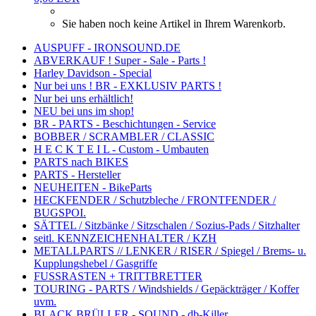
Sie haben noch keine Artikel in Ihrem Warenkorb.
AUSPUFF - IRONSOUND.DE
ABVERKAUF ! Super - Sale - Parts !
Harley Davidson - Special
Nur bei uns ! BR - EXKLUSIV PARTS !
Nur bei uns erhältlich!
NEU bei uns im shop!
BR - PARTS - Beschichtungen - Service
BOBBER / SCRAMBLER / CLASSIC
H E C K T E I L - Custom - Umbauten
PARTS nach BIKES
PARTS - Hersteller
NEUHEITEN - BikeParts
HECKFENDER / Schutzbleche / FRONTFENDER /
BUGSPOI.
SÄTTEL / Sitzbänke / Sitzschalen / Sozius-Pads / Sitzhalter
seitl. KENNZEICHENHALTER / KZH
METALLPARTS // LENKER / RISER / Spiegel / Brems- u.
Kupplungshebel / Gasgriffe
FUSSRASTEN + TRITTBRETTER
TOURING - PARTS / Windshields / Gepäckträger / Koffer
uvm.
BLACK BRÜLLER - SOUND - db-Killer