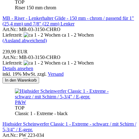
TOP
Riser 150 mm chrom
MB - Riser - Lenkerhalter Glide - 150 mm - chrom / passend für 1"
(25,4 mm) und 7/8" (22 mm) Lenker
Art.Nr.: MB-03-3150-CHRO
Lieferzeit:
ca 1 - 2 Wochen
(Ausland abweichend)
239,99 EUR
Art.Nr.: MB-03-3150-CHRO
Lieferzeit:
ca 1 - 2 Wochen
Details ansehen
inkl. 19% MwSt. zzgl.
Versand
In den Warenkorb
P&W
TOP
Classic 1 - Extreme - black
Highsider Scheinwerfer Classic 1 - Extreme - schwarz / mit Schirm /
5-3/4" / E-gepr.
Art.Nr.: PW 223-034