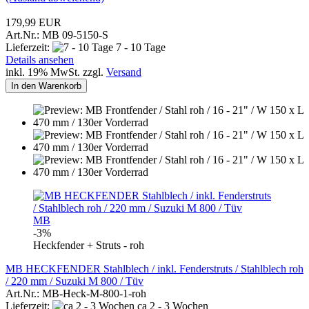
179,99 EUR
Art.Nr.: MB 09-5150-S
Lieferzeit:
7 - 10 Tage
Details ansehen
inkl. 19% MwSt. zzgl.
Versand
In den Warenkorb
MB
-3%
Heckfender + Struts - roh
MB HECKFENDER Stahlblech / inkl. Fenderstruts / Stahlblech roh
/ 220 mm / Suzuki M 800 / Tüv
Art.Nr.: MB-Heck-M-800-1-roh
Lieferzeit:
ca 2 - 3 Wochen