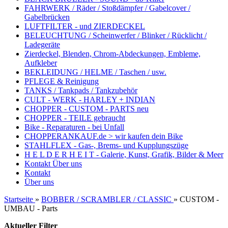
FAHRWERK / Räder / Stoßdämpfer / Gabelcover /
Gabelbrücken
LUFTFILTER - und ZIERDECKEL
BELEUCHTUNG / Scheinwerfer / Blinker / Rücklicht /
Ladegeräte
Zierdeckel, Blenden, Chrom-Abdeckungen, Embleme,
Aufkleber
BEKLEIDUNG / HELME / Taschen / usw.
PFLEGE & Reinigung
TANKS / Tankpads / Tankzubehör
CULT - WERK - HARLEY + INDIAN
CHOPPER - CUSTOM - PARTS neu
CHOPPER - TEILE gebraucht
Bike - Reparaturen - bei Unfall
CHOPPERANKAUF.de > wir kaufen dein Bike
STAHLFLEX - Gas-, Brems- und Kupplungszüge
H E L D E R H E I T - Galerie, Kunst, Grafik, Bilder & Meer
Kontakt
Über uns
Kontakt
Über uns
Startseite
»
BOBBER / SCRAMBLER / CLASSIC
»
CUSTOM -
UMBAU - Parts
Aktueller Filter