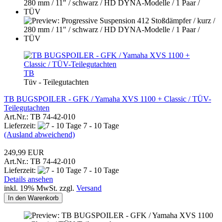
TB
Tüv - Teilegutachten
TB BUGSPOILER - GFK / Yamaha XVS 1100 + Classic / TÜV-
Teilegutachten
Art.Nr.: TB 74-42-010
Lieferzeit:
7 - 10 Tage
(Ausland abweichend)
249,99 EUR
Art.Nr.: TB 74-42-010
Lieferzeit:
7 - 10 Tage
Details ansehen
inkl. 19% MwSt. zzgl.
Versand
In den Warenkorb