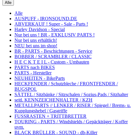
Alle
Alle
AUSPUFF - IRONSOUND.DE
ABVERKAUF ! Super - Sale - Parts !
Harley Davidson - Special
Nur bei uns ! BR - EXKLUSIV PARTS !
Nur bei uns erhältlich!
NEU bei uns im shop!
BR - PARTS - Beschichtungen - Service
BOBBER / SCRAMBLER / CLASSIC
H E C K T E I L - Custom - Umbauten
PARTS nach BIKES
PARTS - Hersteller
NEUHEITEN - BikeParts
HECKFENDER / Schutzbleche / FRONTFENDER /
BUGSPOI.
SÄTTEL / Sitzbänke / Sitzschalen / Sozius-Pads / Sitzhalter
seitl. KENNZEICHENHALTER / KZH
METALLPARTS // LENKER / RISER / Spiegel / Brems- u.
Kupplungshebel / Gasgriffe
FUSSRASTEN + TRITTBRETTER
TOURING - PARTS / Windshields / Gepäckträger / Koffer
uvm.
BLACK BRÜLLER - SOUND - db-Killer