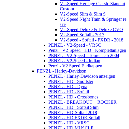
V2-Speed Heritage Classic Standart
Custom
V2-Speed Slim & Slim S
V2-Speed Night Train & Springer re
/ re
V2-Speed Deluxe & Deluxe CVO
V2-Speed Softail - 2017
V2-Speed - Softail - FXDR - 2018
PENZL - V2-Speed - VRSC
Penzl - V2-Speed - HD - Komplettanlagen
PENZL - V2-Speed - Tourer - ab 2004
PENZL - V2-Speed - Indian
Penzl - V2 Speed Endkappen
PENZL - Harley-Davidson
PENZL - Harley-Davidson anzeigen
PENZL - HD - Sportster
PENZL - HD - Dyna
PENZL - HD - Softail
PENZL - HD - Crossbones
PENZL - BREAKOUT + ROCKER
PENZL - HD - Softail Slim
PENZL - HD-Softail 2018
PENZL - HD FXDR Softail
PENZL - HD - VRSC
PENZL - HD MUSCLE