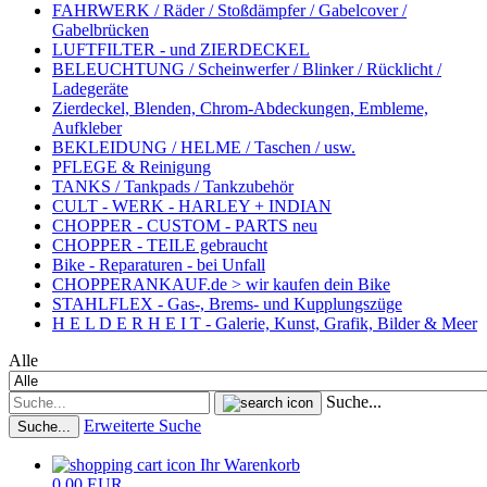
FAHRWERK / Räder / Stoßdämpfer / Gabelcover /
Gabelbrücken
LUFTFILTER - und ZIERDECKEL
BELEUCHTUNG / Scheinwerfer / Blinker / Rücklicht /
Ladegeräte
Zierdeckel, Blenden, Chrom-Abdeckungen, Embleme,
Aufkleber
BEKLEIDUNG / HELME / Taschen / usw.
PFLEGE & Reinigung
TANKS / Tankpads / Tankzubehör
CULT - WERK - HARLEY + INDIAN
CHOPPER - CUSTOM - PARTS neu
CHOPPER - TEILE gebraucht
Bike - Reparaturen - bei Unfall
CHOPPERANKAUF.de > wir kaufen dein Bike
STAHLFLEX - Gas-, Brems- und Kupplungszüge
H E L D E R H E I T - Galerie, Kunst, Grafik, Bilder & Meer
Alle
Suche...
Erweiterte Suche
Suche...
Ihr Warenkorb
0,00 EUR