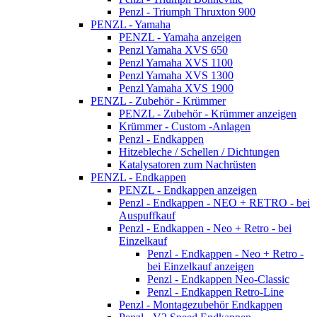
Penzl - Triumph Thruxton 900
PENZL - Yamaha
PENZL - Yamaha anzeigen
Penzl Yamaha XVS 650
Penzl Yamaha XVS 1100
Penzl Yamaha XVS 1300
Penzl Yamaha XVS 1900
PENZL - Zubehör - Krümmer
PENZL - Zubehör - Krümmer anzeigen
Krümmer - Custom -Anlagen
Penzl - Endkappen
Hitzebleche / Schellen / Dichtungen
Katalysatoren zum Nachrüsten
PENZL - Endkappen
PENZL - Endkappen anzeigen
Penzl - Endkappen - NEO + RETRO - bei
Auspuffkauf
Penzl - Endkappen - Neo + Retro - bei
Einzelkauf
Penzl - Endkappen - Neo + Retro -
bei Einzelkauf anzeigen
Penzl - Endkappen Neo-Classic
Penzl - Endkappen Retro-Line
Penzl - Montagezubehör Endkappen