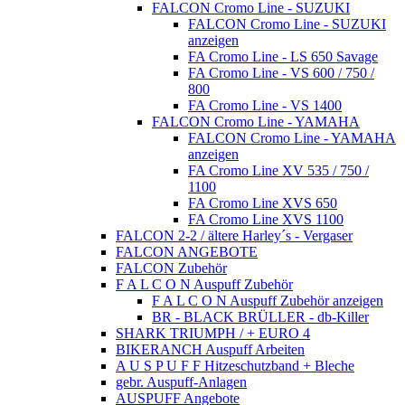
FALCON Cromo Line - SUZUKI
FALCON Cromo Line - SUZUKI
anzeigen
FA Cromo Line - LS 650 Savage
FA Cromo Line - VS 600 / 750 /
800
FA Cromo Line - VS 1400
FALCON Cromo Line - YAMAHA
FALCON Cromo Line - YAMAHA
anzeigen
FA Cromo Line XV 535 / 750 /
1100
FA Cromo Line XVS 650
FA Cromo Line XVS 1100
FALCON 2-2 / ältere Harley´s - Vergaser
FALCON ANGEBOTE
FALCON Zubehör
F A L C O N Auspuff Zubehör
F A L C O N Auspuff Zubehör anzeigen
BR - BLACK BRÜLLER - db-Killer
SHARK TRIUMPH / + EURO 4
BIKERANCH Auspuff Arbeiten
A U S P U F F Hitzeschutzband + Bleche
gebr. Auspuff-Anlagen
AUSPUFF Angebote