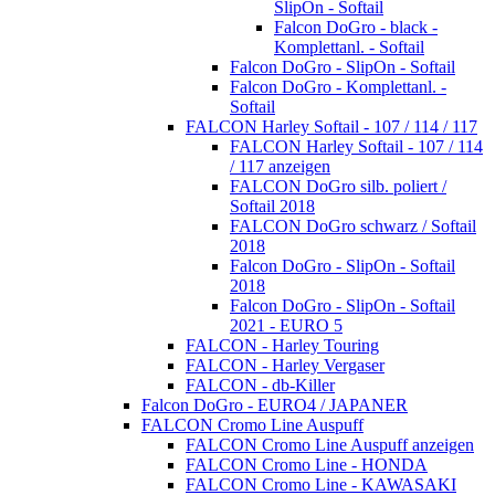
SlipOn - Softail
Falcon DoGro - black -
Komplettanl. - Softail
Falcon DoGro - SlipOn - Softail
Falcon DoGro - Komplettanl. -
Softail
FALCON Harley Softail - 107 / 114 / 117
FALCON Harley Softail - 107 / 114
/ 117 anzeigen
FALCON DoGro silb. poliert /
Softail 2018
FALCON DoGro schwarz / Softail
2018
Falcon DoGro - SlipOn - Softail
2018
Falcon DoGro - SlipOn - Softail
2021 - EURO 5
FALCON - Harley Touring
FALCON - Harley Vergaser
FALCON - db-Killer
Falcon DoGro - EURO4 / JAPANER
FALCON Cromo Line Auspuff
FALCON Cromo Line Auspuff anzeigen
FALCON Cromo Line - HONDA
FALCON Cromo Line - KAWASAKI