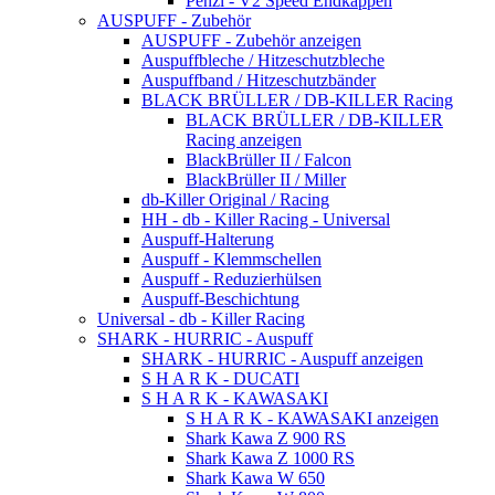
Penzl - V2 Speed Endkappen
AUSPUFF - Zubehör
AUSPUFF - Zubehör anzeigen
Auspuffbleche / Hitzeschutzbleche
Auspuffband / Hitzeschutzbänder
BLACK BRÜLLER / DB-KILLER Racing
BLACK BRÜLLER / DB-KILLER
Racing anzeigen
BlackBrüller II / Falcon
BlackBrüller II / Miller
db-Killer Original / Racing
HH - db - Killer Racing - Universal
Auspuff-Halterung
Auspuff - Klemmschellen
Auspuff - Reduzierhülsen
Auspuff-Beschichtung
Universal - db - Killer Racing
SHARK - HURRIC - Auspuff
SHARK - HURRIC - Auspuff anzeigen
S H A R K - DUCATI
S H A R K - KAWASAKI
S H A R K - KAWASAKI anzeigen
Shark Kawa Z 900 RS
Shark Kawa Z 1000 RS
Shark Kawa W 650