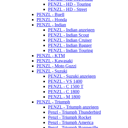
PENZL - HD - Touring
PENZL - HD - Street
PENZL - Buell
PENZL - Honda
PENZL - Indian
PENZL - Indian anzeigen
PENZL - Indian Scout
PENZL - Indian Cruiser
PENZL - Indian Bagger
PENZL - Indian Touring
PENZL - KTM
PENZL - Kawasaki
PENZL - Moto Guzzi
PENZL - Suzuki
PENZL - Suzuki anzeigen
PENZL - VS 1400
PENZL - C 1500 T
PENZL - C 1800
PENZL - M 1800
PENZL - Triumph
PENZL - Triumph anzeigen
Penzl - Triumph Thunderbird
Penzl - Triumph Rocket
Penzl - Triumph America
Penzl - Triumph Bonneville