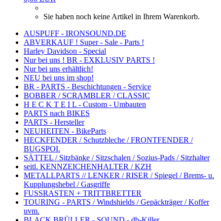
Sie haben noch keine Artikel in Ihrem Warenkorb.
AUSPUFF - IRONSOUND.DE
ABVERKAUF ! Super - Sale - Parts !
Harley Davidson - Special
Nur bei uns ! BR - EXKLUSIV PARTS !
Nur bei uns erhältlich!
NEU bei uns im shop!
BR - PARTS - Beschichtungen - Service
BOBBER / SCRAMBLER / CLASSIC
H E C K T E I L - Custom - Umbauten
PARTS nach BIKES
PARTS - Hersteller
NEUHEITEN - BikeParts
HECKFENDER / Schutzbleche / FRONTFENDER /
BUGSPOI.
SÄTTEL / Sitzbänke / Sitzschalen / Sozius-Pads / Sitzhalter
seitl. KENNZEICHENHALTER / KZH
METALLPARTS // LENKER / RISER / Spiegel / Brems- u.
Kupplungshebel / Gasgriffe
FUSSRASTEN + TRITTBRETTER
TOURING - PARTS / Windshields / Gepäckträger / Koffer
uvm.
BLACK BRÜLLER - SOUND - db-Killer