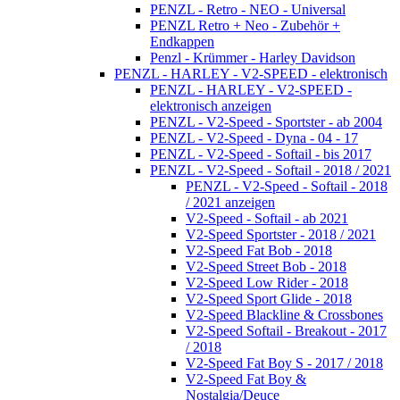
PENZL - Retro - NEO - Universal
PENZL Retro + Neo - Zubehör +
Endkappen
Penzl - Krümmer - Harley Davidson
PENZL - HARLEY - V2-SPEED - elektronisch
PENZL - HARLEY - V2-SPEED -
elektronisch anzeigen
PENZL - V2-Speed - Sportster - ab 2004
PENZL - V2-Speed - Dyna - 04 - 17
PENZL - V2-Speed - Softail - bis 2017
PENZL - V2-Speed - Softail - 2018 / 2021
PENZL - V2-Speed - Softail - 2018
/ 2021 anzeigen
V2-Speed - Softail - ab 2021
V2-Speed Sportster - 2018 / 2021
V2-Speed Fat Bob - 2018
V2-Speed Street Bob - 2018
V2-Speed Low Rider - 2018
V2-Speed Sport Glide - 2018
V2-Speed Blackline & Crossbones
V2-Speed Softail - Breakout - 2017
/ 2018
V2-Speed Fat Boy S - 2017 / 2018
V2-Speed Fat Boy &
Nostalgia/Deuce