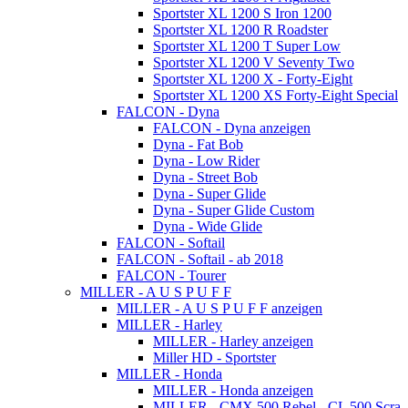
Sportster XL 1200 S Iron 1200
Sportster XL 1200 R Roadster
Sportster XL 1200 T Super Low
Sportster XL 1200 V Seventy Two
Sportster XL 1200 X - Forty-Eight
Sportster XL 1200 XS Forty-Eight Special
FALCON - Dyna
FALCON - Dyna anzeigen
Dyna - Fat Bob
Dyna - Low Rider
Dyna - Street Bob
Dyna - Super Glide
Dyna - Super Glide Custom
Dyna - Wide Glide
FALCON - Softail
FALCON - Softail - ab 2018
FALCON - Tourer
MILLER - A U S P U F F
MILLER - A U S P U F F anzeigen
MILLER - Harley
MILLER - Harley anzeigen
Miller HD - Sportster
MILLER - Honda
MILLER - Honda anzeigen
MILLER - CMX 500 Rebel - CL 500 Scra