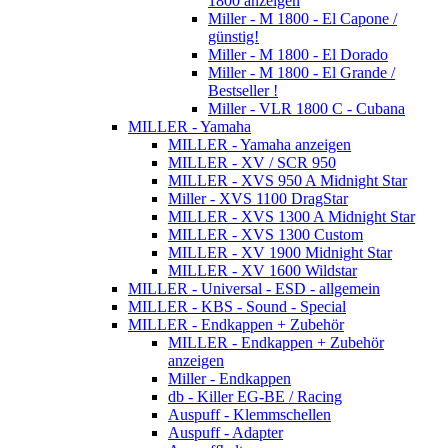
1800 anzeigen
Miller - M 1800 - El Capone /
günstig!
Miller - M 1800 - El Dorado
Miller - M 1800 - El Grande /
Bestseller !
Miller - VLR 1800 C - Cubana
MILLER - Yamaha
MILLER - Yamaha anzeigen
MILLER - XV / SCR 950
MILLER - XVS 950 A Midnight Star
Miller - XVS 1100 DragStar
MILLER - XVS 1300 A Midnight Star
MILLER - XVS 1300 Custom
MILLER - XV 1900 Midnight Star
MILLER - XV 1600 Wildstar
MILLER - Universal - ESD - allgemein
MILLER - KBS - Sound - Special
MILLER - Endkappen + Zubehör
MILLER - Endkappen + Zubehör
anzeigen
Miller - Endkappen
db - Killer EG-BE / Racing
Auspuff - Klemmschellen
Auspuff - Adapter