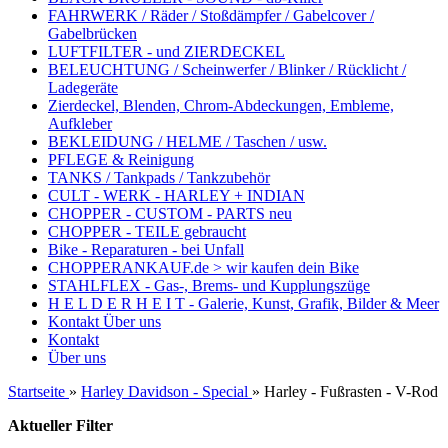
FAHRWERK / Räder / Stoßdämpfer / Gabelcover /
Gabelbrücken
LUFTFILTER - und ZIERDECKEL
BELEUCHTUNG / Scheinwerfer / Blinker / Rücklicht /
Ladegeräte
Zierdeckel, Blenden, Chrom-Abdeckungen, Embleme,
Aufkleber
BEKLEIDUNG / HELME / Taschen / usw.
PFLEGE & Reinigung
TANKS / Tankpads / Tankzubehör
CULT - WERK - HARLEY + INDIAN
CHOPPER - CUSTOM - PARTS neu
CHOPPER - TEILE gebraucht
Bike - Reparaturen - bei Unfall
CHOPPERANKAUF.de > wir kaufen dein Bike
STAHLFLEX - Gas-, Brems- und Kupplungszüge
H E L D E R H E I T - Galerie, Kunst, Grafik, Bilder & Meer
Kontakt
Über uns
Kontakt
Über uns
Startseite
»
Harley Davidson - Special
»
Harley - Fußrasten - V-Rod
Aktueller Filter