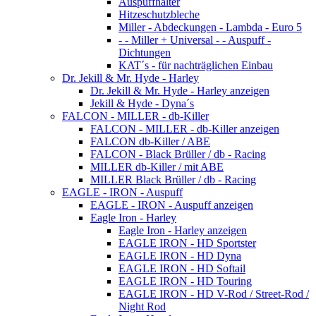
Auspuffhalter
Hitzeschutzbleche
Miller - Abdeckungen - Lambda - Euro 5
- - Miller + Universal - - Auspuff -
Dichtungen
KAT´s - für nachträglichen Einbau
Dr. Jekill & Mr. Hyde - Harley
Dr. Jekill & Mr. Hyde - Harley anzeigen
Jekill & Hyde - Dyna´s
FALCON - MILLER - db-Killer
FALCON - MILLER - db-Killer anzeigen
FALCON db-Killer / ABE
FALCON - Black Brüller / db - Racing
MILLER db-Killer / mit ABE
MILLER Black Brüller / db - Racing
EAGLE - IRON - Auspuff
EAGLE - IRON - Auspuff anzeigen
Eagle Iron - Harley
Eagle Iron - Harley anzeigen
EAGLE IRON - HD Sportster
EAGLE IRON - HD Dyna
EAGLE IRON - HD Softail
EAGLE IRON - HD Touring
EAGLE IRON - HD V-Rod / Street-Rod /
Night Rod