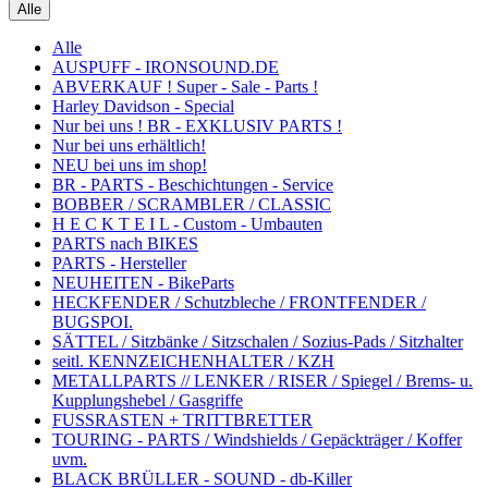
Alle
Alle
AUSPUFF - IRONSOUND.DE
ABVERKAUF ! Super - Sale - Parts !
Harley Davidson - Special
Nur bei uns ! BR - EXKLUSIV PARTS !
Nur bei uns erhältlich!
NEU bei uns im shop!
BR - PARTS - Beschichtungen - Service
BOBBER / SCRAMBLER / CLASSIC
H E C K T E I L - Custom - Umbauten
PARTS nach BIKES
PARTS - Hersteller
NEUHEITEN - BikeParts
HECKFENDER / Schutzbleche / FRONTFENDER /
BUGSPOI.
SÄTTEL / Sitzbänke / Sitzschalen / Sozius-Pads / Sitzhalter
seitl. KENNZEICHENHALTER / KZH
METALLPARTS // LENKER / RISER / Spiegel / Brems- u.
Kupplungshebel / Gasgriffe
FUSSRASTEN + TRITTBRETTER
TOURING - PARTS / Windshields / Gepäckträger / Koffer
uvm.
BLACK BRÜLLER - SOUND - db-Killer