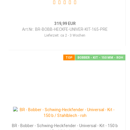
319,99 EUR
Art.Nr.: BR-BOBB-HECKFE-UNIVER-KIT-165-PRE
Lieferzeit:
ca 2 - 3 Wochen
TOP
BOBBER - KIT - 150 MM - ROH
BR - Bob­ber - Schwing-​​Heck­fen­der - Uni­ver­sal - Kit - 150 b