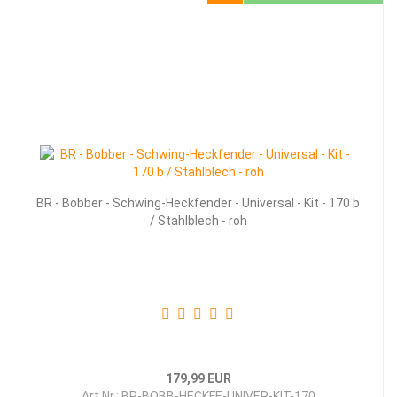
BR - Bob­ber - Schwing-​​Heck­fen­der - Uni­ver­sal - Kit - 170 b
/ Stahl­blech - roh
179,99 EUR
Art.Nr.: BR-BOBB-HECKFE-UNIVER-KIT-170