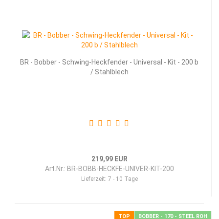
BR - Bob­ber - Schwing-​​Heck­fen­der - Uni­ver­sal - Kit - 200 b
/ Stahl­blech
219,99 EUR
Art.Nr.: BR-BOBB-HECKFE-UNIVER-KIT-200
Lieferzeit:
7 - 10 Tage
TOP
BOBBER - 170 - STEEL ROH