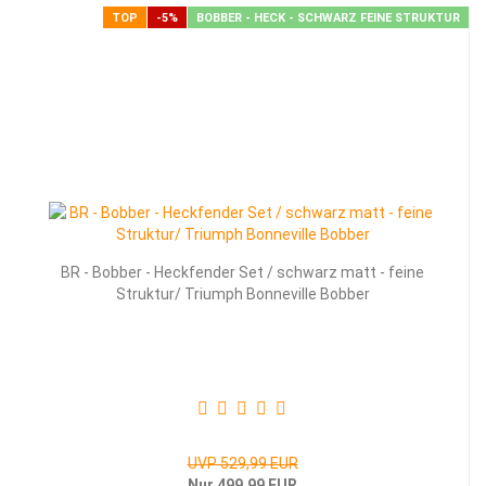
TOP
-5%
BOBBER - HECK - SCHWARZ FEINE STRUKTUR
BR - Bob­ber - Heck­fen­der Set / schwarz matt - feine
Struk­tur/ Tri­umph Bon­ne­ville Bob­ber
UVP 529,99 EUR
Nur 499,99 EUR