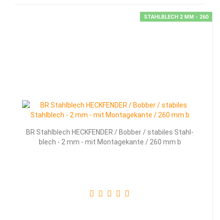
STAHLBLECH 2 MM - 260
BR Stahl­blech HECK­FEN­DER / Bob­ber / sta­bi­les Stahl­
blech - 2 mm - mit Mon­ta­ge­kan­te / 260 mm b