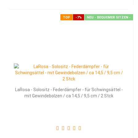
TOP
-7%
NEU - BEQUEMER SITZEN -
La­Ro­sa - So­lo­sitz - Fe­der­dämp­fer - für Schwing­sät­tel -
mit Ge­win­de­bol­zen / ca 14,5 / 9,5 cm / 2 Stck