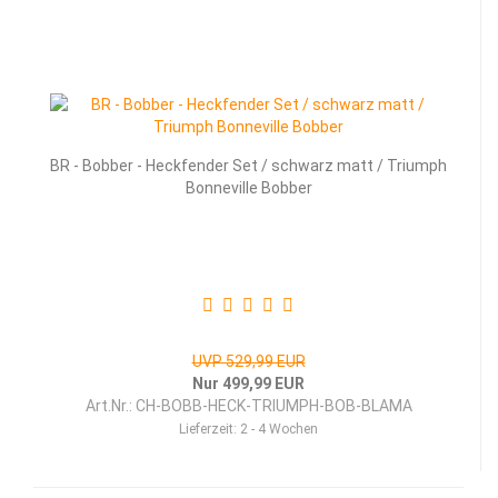
BR - Bob­ber - Heck­fen­der Set / schwarz matt / Tri­umph
Bon­ne­ville Bob­ber
UVP 529,99 EUR
Nur 499,99 EUR
Art.Nr.: CH-BOBB-HECK-TRIUMPH-BOB-BLAMA
Lieferzeit:
2 - 4 Wochen