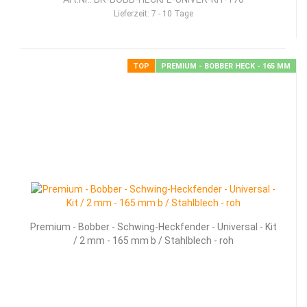
Lieferzeit:
7 - 10 Tage
TOP
PREMIUM - BOBBER HECK - 165 MM
Pre­mi­um - Bob­ber - Schwing-​​Heck­fen­der - Uni­ver­sal - Kit
/ 2 mm - 165 mm b / Stahl­blech - roh