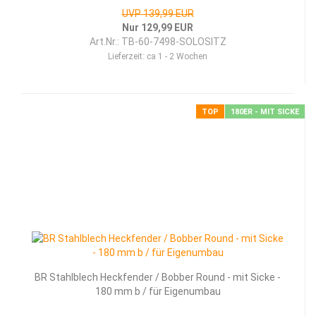
UVP 139,99 EUR
Nur 129,99 EUR
Art.Nr.: TB-60-7498-SOLOSITZ
Lieferzeit:
ca 1 - 2 Wochen
TOP
180ER - MIT SICKE
BR Stahl­blech Heck­fen­der / Bob­ber Round - mit Sicke -
180 mm b / für Ei­gen­um­bau