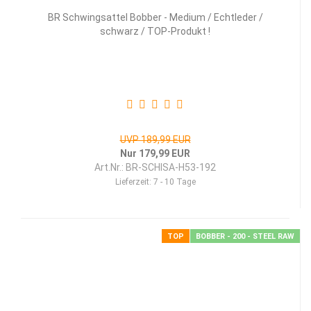
BR Schwing­sat­tel Bob­ber - Me­di­um / Echt­le­der /
schwarz / TOP-​Pro­dukt !
UVP 189,99 EUR
Nur 179,99 EUR
Art.Nr.: BR-SCHISA-H53-192
Lieferzeit:
7 - 10 Tage
TOP
BOBBER - 200 - STEEL RAW