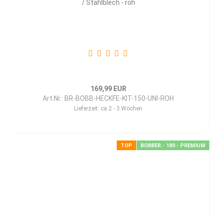
/ Stahl­blech - roh
169,99 EUR
Art.Nr.: BR-BOBB-HECKFE-KIT-150-UNI-ROH
Lieferzeit:
ca 2 - 3 Wochen
TOP
BOBBER - 180 - PREMIUM