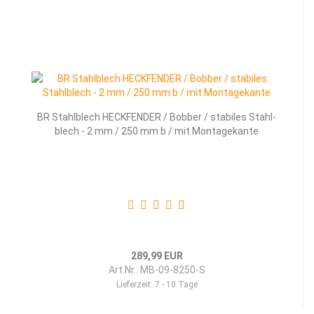
BR Stahl­blech HECK­FEN­DER / Bob­ber / sta­bi­les Stahl­
blech - 2 mm / 250 mm b / mit Mon­ta­ge­kan­te
289,99 EUR
Art.Nr.: MB-09-8250-S
Lieferzeit:
7 - 10 Tage