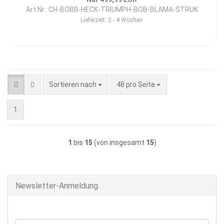
Art.Nr.: CH-BOBB-HECK-TRIUMPH-BOB-BLAMA-STRUK
Lieferzeit:
2 - 4 Wochen
Sortieren nach
pro Seite
Sortieren nach
48 pro Seite
1
1
bis
15
(von insgesamt
15
)
Newsletter-Anmeldung
WEITER