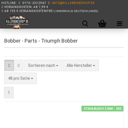
HOTLINE:
0170 -2332967
INFO@KILLERBIKESHOP.DE
VERSANDKOSTEN: AB 7,99 €
AB 195 € VERSANDKOSTENFREI
(INNERHALB DEUTSCHLANDS)
Bobber - Parts - Triumph Bobber
Sortieren nach
Sortieren nach
Alle Hersteller
pro Seite
48 pro Seite
1
STAHLBLECH 2 MM - 250