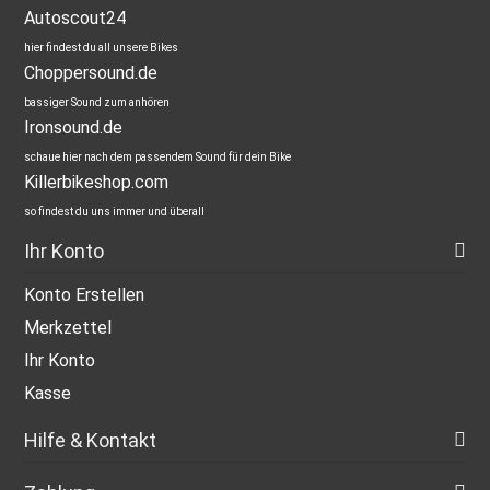
Autoscout24
hier findest du all unsere Bikes
Choppersound.de
bassiger Sound zum anhören
Ironsound.de
schaue hier nach dem passendem Sound für dein Bike
Killerbikeshop.com
so findest du uns immer und überall
Ihr Konto
Konto Erstellen
Merkzettel
Ihr Konto
Kasse
Hilfe & Kontakt