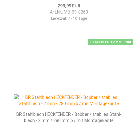
299,99 EUR
Art.Nr.: MB-09-8260
Lieferzeit:
7 - 10 Tage
STAHLBLECH 2 MM - 280
BR Stahl­blech HECK­FEN­DER / Bob­ber / sta­bi­les Stahl­
blech - 2 mm / 280 mm b / mit Mon­ta­ge­kan­te