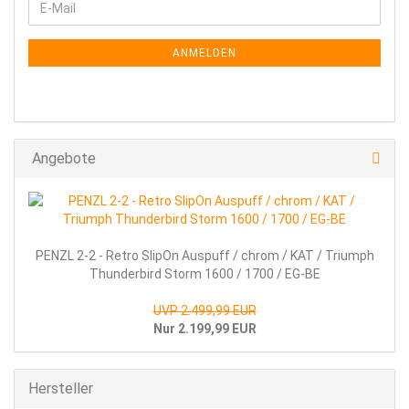
E-
ZUR
Mail
NEWSLETTER-
ANMELDUNG
ANMELDEN
Angebote
PENZL 2-2 - Retro Sli­pOn Aus­puff / chrom / KAT / Tri­umph
Thun­der­bird Storm 1600 / 1700 / EG-BE
UVP 2.499,99 EUR
Nur 2.199,99 EUR
Hersteller