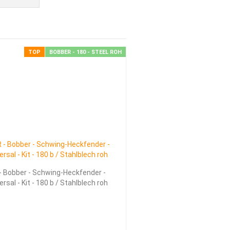
KUNGEN, EMBLEME, AUFKLEBER
TOP
BOBBER - 180 - STEEL ROH
LT - WERK - HARLEY + INDIAN
PERANKAUF.DE > WIR KAUFEN DEIN BIKE
KONTAKT
ÜBER UNS
- Bobber - Schwing-Heckfender -
ersal - Kit - 180 b / Stahlblech roh