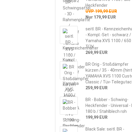
Heckfender
UVP 199,99 EUR
Nur 179,99 EUR
seitl. BR - Kennzeichenh
- Kompl.-Set - schwarz /
Yamaha XVS 1100 / 650 
TÜV
269,99 EUR
BR Orig - Stoßdämpfer
kürzen / 35 - 40mm (hin
YAMAHA XVS 1100 Cust
Classic / Tüv-Teileguta
259,99 EUR
BR - Bobber - Schwing-
Heckfender - Universal - K
180 b / Stahlblech roh
199,99 EUR
Black Sale: seitl. BR -