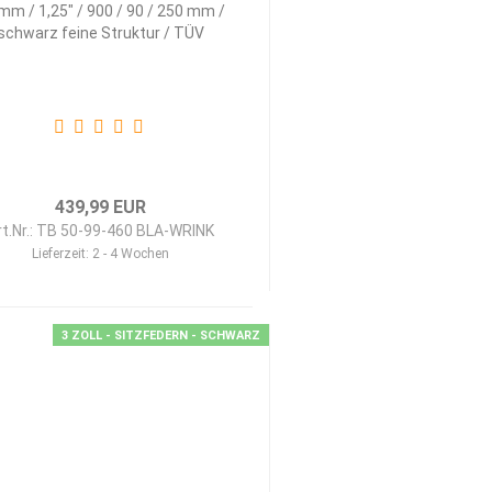
mm / 1,25" / 900 / 90 / 250 mm /
schwarz feine Struktur / TÜV
439,99 EUR
rt.Nr.: TB 50-99-460 BLA-WRINK
Lieferzeit:
2 - 4 Wochen
3 ZOLL - SITZFEDERN - SCHWARZ