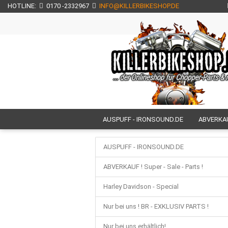
HOTLINE:
0170 -2332967
INFO@KILLERBIKESHOP.DE
AUSPUFF - IRONSOUND.DE
ABVERKAUF
NUR BEI UNS ERHÄLTLICH!
NEU BEI U
AUSPUFF - IRONSOUND.DE
H E C K T E I L - CUSTOM - UMBAUTEN
ABVERKAUF ! Super - Sale - Parts !
HECKFENDER / SCHUTZBLECHE / FRONTF
Harley Davidson - Special
SEITL. KENNZEICHENHALTER / KZH
M
Nur bei uns ! BR - EXKLUSIV PARTS !
FUSSRASTEN + TRITTBRETTER
TOU
Nur bei uns erhältlich!