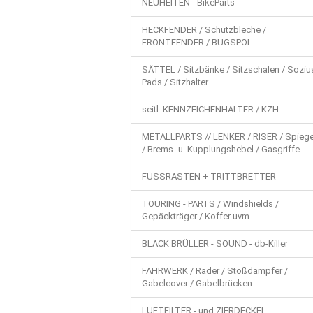
NEUHEITEN - BikeParts
HECKFENDER / Schutzbleche /
FRONTFENDER / BUGSPOI.
SÄTTEL / Sitzbänke / Sitzschalen / Soziu
Pads / Sitzhalter
seitl. KENNZEICHENHALTER / KZH
METALLPARTS // LENKER / RISER / Spiege
/ Brems- u. Kupplungshebel / Gasgriffe
FUSSRASTEN + TRITTBRETTER
TOURING - PARTS / Windshields /
Gepäckträger / Koffer uvm.
BLACK BRÜLLER - SOUND - db-Killer
FAHRWERK / Räder / Stoßdämpfer /
Gabelcover / Gabelbrücken
LUFTFILTER - und ZIERDECKEL