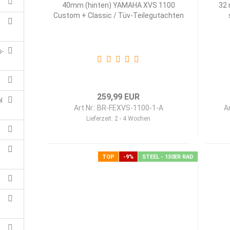
40mm (hinten) YAMAHA XVS 1100
32 
Custom + Classic / Tüv-Teilegutachten
s-
259,99 EUR
l
Art.Nr.: BR-FEXVS-1100-1-A
A
Lieferzeit:
2 - 4 Wochen
TOP
-9%
STEEL - 130ER RAD