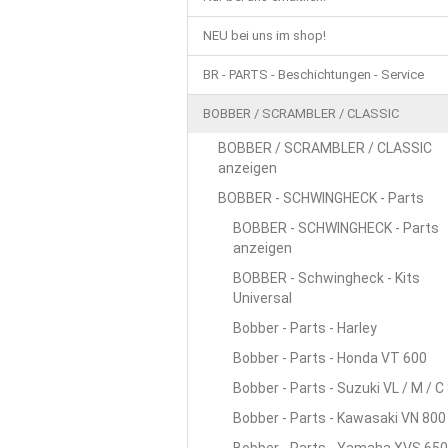
FAHRWERK / RÄDER / STOSSDÄMPFER /
NEU bei uns im shop!
BELEUCHTUNG / SCHEINWERFER / BLINKE
BR - PARTS - Beschichtungen - Service
BEKLEIDUNG / HELME / TASCHEN / USW.
BOBBER / SCRAMBLER / CLASSIC
CHOPPER - CUSTOM - PARTS NEU
CH
BOBBER / SCRAMBLER / CLASSIC
anzeigen
STAHLFLEX - GAS-, BREMS- UND KUPPL
BOBBER - SCHWINGHECK - Parts
BOBBER - SCHWINGHECK - Parts
anzeigen
BOBBER - Schwingheck - Kits
Universal
Bobber - Parts - Harley
Bobber - Parts - Honda VT 600
Bobber - Parts - Suzuki VL / M / C
Bobber - Parts - Kawasaki VN 800