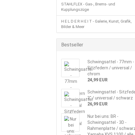
STAHLFLEX - Gas-, Brems- und
Kupplungszüge
H E L D E R H E I T - Galerie, Kunst, Grafik,
Bilder & Meer
Bestseller
Schwingsattel - 77mm -
Sitzfedern / universal /
chrom
24,99 EUR
Schwingsattel - Sitzfed
3" / universal / schwarz
26,99 EUR
Nur bei uns: BR -
Schwingsattel - 3D -
Rahmenplatte / schwarz
Yamaha XVS 1100 / alle