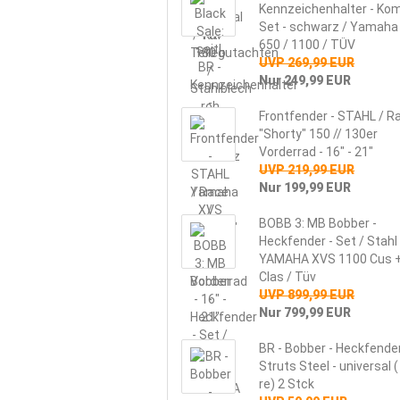
Kennzeichenhalter - Kom
Set - schwarz / Yamaha
650 / 1100 / TÜV
UVP 269,99 EUR
Nur 249,99 EUR
Frontfender - STAHL / R
"Shorty" 150 // 130er
Vorderrad - 16" - 21"
UVP 219,99 EUR
Nur 199,99 EUR
BOBB 3: MB Bobber -
Heckfender - Set / Stahl 
YAMAHA XVS 1100 Cus 
Clas / Tüv
UVP 899,99 EUR
Nur 799,99 EUR
BR - Bobber - Heckfender
Struts Steel - universal ( 
re) 2 Stck