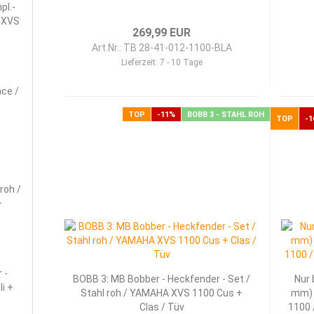
pl.-
 XVS
269,99 EUR
Art.Nr.: TB 28-41-012-1100-BLA
Lieferzeit:
7 - 10 Tage
ace /
TOP
-11%
BOBB 3 - STAHL ROH
TOP
-1
roh /
+
 -
BOBB 3: MB Bobber - Heckfender - Set /
Nur 
li +
Stahl roh / YAMAHA XVS 1100 Cus +
mm) 
Clas / Tüv
1100 