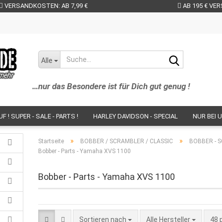
VERSANDKOSTEN: AB 7,99 €
AB 195 € VE
Suche...
Alle
…nur das Besondere ist für Dich gut genug !
 ! SUPER - SALE - PARTS !
HARLEY DAVIDSON - SPECIAL
NUR BEI U
NS IM SHOP!
BR - PARTS - BESCHICHTUNGEN - SERVICE
BOBBER / 
»
»
Startseite
BOBBER / SCRAMBLER / CLASSIC
BOBBER - S
Bobber - Parts - Yamaha XVS 1100
PARTS NACH BIKES
PARTS - HERSTELLER
NEUHEITEN - BIKEPART
Bobber - Parts - Yamaha XVS 1100
ENDER / BUGSPOI.
SÄTTEL / SITZBÄNKE / SITZSCHALEN / SOZIUS-PA
ETALLPARTS // LENKER / RISER / SPIEGEL / BREMS- U. KUPPLUNGSHEBEL /
RING - PARTS / WINDSHIELDS / GEPÄCKTRÄGER / KOFFER UVM.
BLACK 
Sortieren nach
pro
Sortieren nach
Alle Hersteller
48 