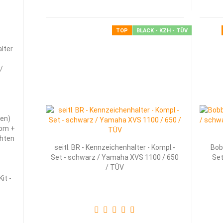
TOP
BLACK - KZH - TÜV
alter
/
ten)
om +
chten
seitl. BR - Kennzeichenhalter - Kompl.-
Bob
Set - schwarz / Yamaha XVS 1100 / 650
Set
/ TÜV
it -