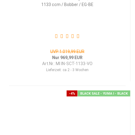
1133 ccm / Bobber / EG-BE
UVP 1.019,99 EUR
Nur 969,99 EUR
Art.Nr.: MI IN-SCT-1133-VO
Lieferzeit:
ca 2 - 3 Wochen
-4%
BLACK SALE - YUMA I - BLACK