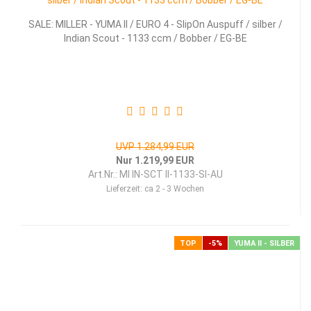
SALE: MILLER - YUMA II / EURO 4 - SlipOn Auspuff / silber /
Indian Scout - 1133 ccm / Bobber / EG-BE
UVP 1.284,99 EUR
Nur 1.219,99 EUR
Art.Nr.: MI IN-SCT II-1133-SI-AU
Lieferzeit:
ca 2 - 3 Wochen
TOP
-5%
YUMA II - SILBER