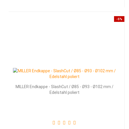
-5%
MILLER Endkappe - SlashCut / Ø85 - Ø93 - Ø102 mm /
Edelstahl poliert