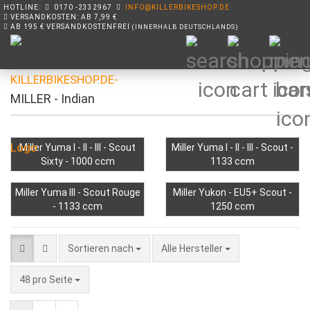
HOTLINE:
0170 -2332967
INFO@KILLERBIKESHOP.DE
VERSANDKOSTEN: AB 7,99 €
AB 195 € VERSANDKOSTENFREI
(INNERHALB DEUTSCHLANDS)
MILLER - Indian
Miller Yuma I - II - III - Scout
Miller Yuma I - II - III - Scout -
Sixty - 1000 ccm
1133 ccm
Miller Yuma III - Scout Rouge
Miller Yukon - EU5+ Scout -
- 1133 ccm
1250 ccm
Sortieren nach
Sortieren nach
Alle Hersteller
pro Seite
48 pro Seite