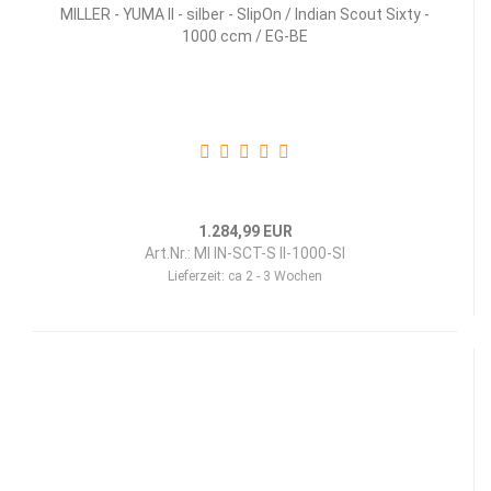
MILLER - YUMA II - silber - SlipOn / Indian Scout Sixty -
1000 ccm / EG-BE
1.284,99 EUR
Art.Nr.: MI IN-SCT-S II-1000-SI
Lieferzeit:
ca 2 - 3 Wochen