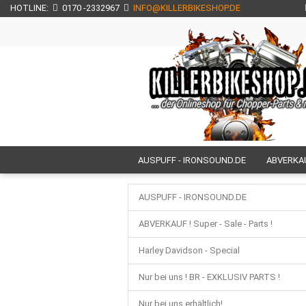
HOTLINE:
0170 -2332967
INFO@KILLERBIKESHOP.DE
AUSPUFF - IRONSOUND.DE
ABVERKAUF
NUR BEI UNS ERHÄLTLICH!
NEU BEI U
AUSPUFF - IRONSOUND.DE
H E C K T E I L - CUSTOM - UMBAUTEN
ABVERKAUF ! Super - Sale - Parts !
HECKFENDER / SCHUTZBLECHE / FRONTF
Harley Davidson - Special
SEITL. KENNZEICHENHALTER / KZH
M
Nur bei uns ! BR - EXKLUSIV PARTS !
FUSSRASTEN + TRITTBRETTER
TOU
Nur bei uns erhältlich!