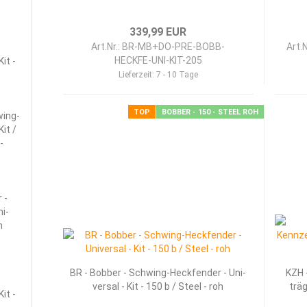
339,99 EUR
Art.Nr.: BR-MB+DO-PRE-BOBB-
Art.
HECKFE-UNI-KIT-205
Kit -
Lieferzeit:
7 - 10 Tage
TOP
BOBBER - 150 - STEEL ROH
ing-​
Kit /
­
 -
i­
m
BR - Bob­ber - Schwing-​​Heck­fen­der - Uni­
KZH -
ver­sal - Kit - 150 b / Steel - roh
trä­
Kit -