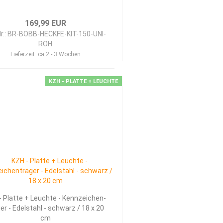
169,99 EUR
Nr.: BR-BOBB-HECKFE-KIT-150-UNI-
ROH
Lieferzeit:
ca 2 - 3 Wochen
KZH - PLATTE + LEUCHTE
 Plat­te + Leuch­te - Kenn­zei­chen­
ger - Edel­stahl - schwarz / 18 x 20
cm