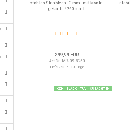
sta­bi­les Stahl­blech - 2 mm - mit Mon­ta­
sta­bi
ge­kan­te / 260 mm b
s-
299,99 EUR
l
Art.Nr.: MB-09-8260
Lieferzeit:
7 - 10 Tage
KZH - BLACK - TÜV - GUTACHTEN