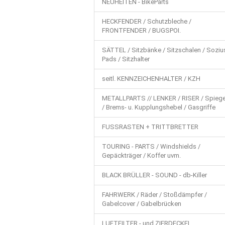
NEUHEITEN - BikeParts
HECKFENDER / Schutzbleche /
FRONTFENDER / BUGSPOI.
SÄTTEL / Sitzbänke / Sitzschalen / Soziu
Pads / Sitzhalter
seitl. KENNZEICHENHALTER / KZH
METALLPARTS // LENKER / RISER / Spiege
/ Brems- u. Kupplungshebel / Gasgriffe
FUSSRASTEN + TRITTBRETTER
TOURING - PARTS / Windshields /
Gepäckträger / Koffer uvm.
BLACK BRÜLLER - SOUND - db-Killer
FAHRWERK / Räder / Stoßdämpfer /
Gabelcover / Gabelbrücken
LUFTFILTER - und ZIERDECKEL