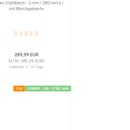
­les Stahl­blech - 2 mm / 280 mm b /
mit Mon­ta­ge­kan­te
289,99 EUR
Art.Nr.: MB-09-8280
Lieferzeit:
7 - 10 Tage
TOP
BOBBER - 200 - STEEL RAW