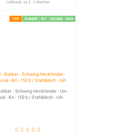
Lieferzeit:
ca 2 - 3 Wochen
TOP
BOBBER - KIT - 150 MM - ROH
ob­ber - Schwing-​​Heck­fen­der - Uni­
­sal - Kit - 150 b / Stahl­blech - roh