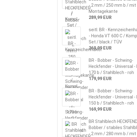
- 2 mm / 250 mm b / mit
Mon­ta­ge­kan­te
289,99 EUR
seitl. BR - Kenn­zei­chen­ha
- Honda VT 600 C / Kompl
Set / black / TÜV
269,99 EUR
BR - Bob­ber - Schwing-​
Heckfender - Uni­ver­sal - 
170 b / Stahl­blech - roh
179,99 EUR
BR - Bob­ber - Schwing-​
Heckfender - Uni­ver­sal - 
150 b / Stahl­blech - roh
169,99 EUR
BR Stahl­blech HECK­FEN­
Bob­ber / sta­bi­les Stahl­
- 2 mm / 280 mm b / mit