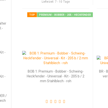
Lieferzeit:
7 - 10 Tage
TOP
PREMIUM - BOBBER - 205 - HECKFENDER
l­ter
.-
Kit -
BOB 1: Pre­mi­um - Bob­ber - Schwing-​​
BR - B
Heck­fen­der - Uni­ver­sal - Kit - 205 b / 2
ver
Kit -
mm Stahl­blech - roh
DER /
blech