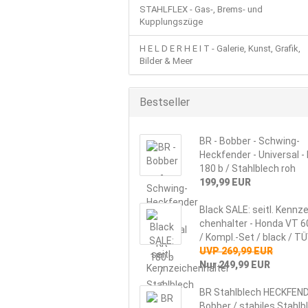
STAHLFLEX - Gas-, Brems- und
Kupplungszüge
H E L D E R H E I T - Galerie, Kunst, Grafik,
Bilder & Meer
Bestseller
BR - Bob­ber - Schwing-​
Heckfender - Uni­ver­sal - 
180 b / Stahl­blech roh
199,99 EUR
Black SALE: seitl. Kenn­ze
chen­hal­ter - Honda VT 6
/ Kompl.-Set / black / T
UVP 269,99 EUR
Nur 249,99 EUR
BR Stahl­blech HECK­FEN­
Bob­ber / sta­bi­les Stahl­