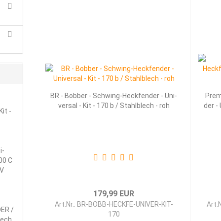
BR - Bob­ber - Schwing-​​Heck­fen­der - Uni­
Pre­m
ver­sal - Kit - 170 b / Stahl­blech - roh
der -
Kit -
i­
00 C
ÜV
179,99 EUR
Art.Nr.: BR-BOBB-HECKFE-UNIVER-KIT-
Art.
DER /
170
blech