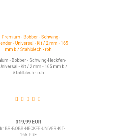
i­um - Bob­ber - Schwing-​​Heck­fen­
 Uni­ver­sal - Kit / 2 mm - 165 mm b /
Stahl­blech - roh
319,99 EUR
Nr.: BR-BOBB-HECKFE-UNIVER-KIT-
165-PRE