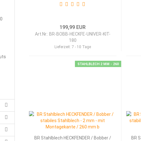
00
199,99 EUR
Art.Nr.: BR-BOBB-HECKFE-UNIVER-KIT-
180
Lieferzeit:
7 - 10 Tage
uts
STAHLBLECH 2 MM - 260
BR Stahl­blech HECK­FEN­DER / Bob­ber /
BR S