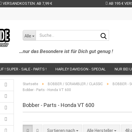
VERSANDKOSTEN: AB 7,99 €
AB 195 € VE
Suche...
Alle
…nur das Besondere ist für Dich gut genug !
 ! SUPER - SALE - PARTS !
HARLEY DAVIDSON - SPECIAL
NUR BEI U
NS IM SHOP!
BR - PARTS - BESCHICHTUNGEN - SERVICE
BOBBER / 
»
»
Startseite
BOBBER / SCRAMBLER / CLASSIC
BOBBER - S
Bobber - Parts - Honda VT 600
PARTS NACH BIKES
PARTS - HERSTELLER
NEUHEITEN - BIKEPART
Bobber - Parts - Honda VT 600
ENDER / BUGSPOI.
SÄTTEL / SITZBÄNKE / SITZSCHALEN / SOZIUS-PA
ETALLPARTS // LENKER / RISER / SPIEGEL / BREMS- U. KUPPLUNGSHEBEL /
RING - PARTS / WINDSHIELDS / GEPÄCKTRÄGER / KOFFER UVM.
BLACK 
Sortieren nach
pro
Sortieren nach
Alle Hersteller
48 