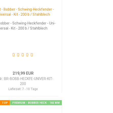
ob­ber - Schwing-​​Heck­fen­der - Uni­
er­sal - Kit - 200 b / Stahl­blech
219,99 EUR
Nr.: BR-BOBB-HECKFE-UNIVER-KIT-
200
Lieferzeit:
7 - 10 Tage
TOP
PREMIUM - BOBBER HECK - 165 MM