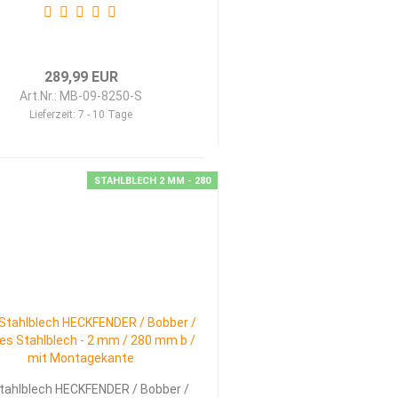
289,99 EUR
Art.Nr.: MB-09-8250-S
Lieferzeit:
7 - 10 Tage
STAHLBLECH 2 MM - 280
tahl­blech HECK­FEN­DER / Bob­ber /