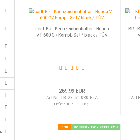
seitl. BR - Kenn­zei­chen­hal­ter - Honda
BR - B
,
VT 600 C / Kompl.-Set / black / TÜV
v
269,99 EUR
Art.Nr.: TB-28-51-030-BLA
Art.
Lieferzeit:
7 - 10 Tage
TOP
BOBBER - 170 - STEEL ROH
e