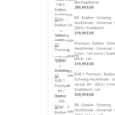
Mon­ta­ge­kan­te
289,99 EUR
BR - Bob­ber - Schwing-​
Heckfender - Uni­ver­sal - 
200 b / Stahl­blech
219,99 EUR
Pre­mi­um - Bob­ber - Schw
Heckfender - Uni­ver­sal - 
2 mm - 165 mm b / Stahl
blech - roh
319,99 EUR
BOB 1: Pre­mi­um - Bob­ber
Schwing-​Heckfender - Un
ver­sal - Kit - 205 b / 2 m
Stahl­blech - roh
339,99 EUR
BR - Bob­ber - Schwing-​
Heckfender - Uni­ver­sal - 