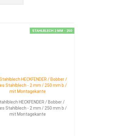
KUNGEN, EMBLEME, AUFKLEBER
STAHLBLECH 2 MM - 250
LT - WERK - HARLEY + INDIAN
PERANKAUF.DE > WIR KAUFEN DEIN BIKE
KONTAKT
ÜBER UNS
tahl­blech HECK­FEN­DER / Bob­ber /
­les Stahl­blech - 2 mm / 250 mm b /
mit Mon­ta­ge­kan­te