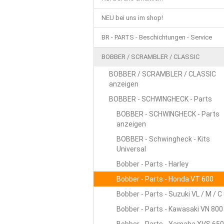
FAHRWERK / RÄDER / STOSSDÄMPFER /
NEU bei uns im shop!
BELEUCHTUNG / SCHEINWERFER / BLINKE
BR - PARTS - Beschichtungen - Service
BEKLEIDUNG / HELME / TASCHEN / USW.
BOBBER / SCRAMBLER / CLASSIC
CHOPPER - CUSTOM - PARTS NEU
CH
BOBBER / SCRAMBLER / CLASSIC
anzeigen
STAHLFLEX - GAS-, BREMS- UND KUPPL
BOBBER - SCHWINGHECK - Parts
BOBBER - SCHWINGHECK - Parts
anzeigen
BOBBER - Schwingheck - Kits
Universal
Bobber - Parts - Harley
Bobber - Parts - Honda VT 600
Bobber - Parts - Suzuki VL / M / C
Bobber - Parts - Kawasaki VN 800