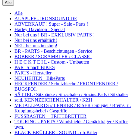
Alle
Alle
AUSPUFF - IRONSOUND.DE
ABVERKAUF ! Super - Sale - Parts !
Harley Davidson - Special
Nur bei uns ! BR - EXKLUSIV PARTS !
Nur bei uns erhältlich!
NEU bei uns im shop!
BR - PARTS - Beschichtungen - Service
BOBBER / SCRAMBLER / CLASSIC
H E C K T E I L - Custom - Umbauten
PARTS nach BIKES
PARTS - Hersteller
NEUHEITEN - BikeParts
HECKFENDER / Schutzbleche / FRONTFENDER /
BUGSPOI.
SÄTTEL / Sitzbänke / Sitzschalen / Sozius-Pads / Sitzhalter
seitl. KENNZEICHENHALTER / KZH
METALLPARTS // LENKER / RISER / Spiegel / Brems- u.
Kupplungshebel / Gasgriffe
FUSSRASTEN + TRITTBRETTER
TOURING - PARTS / Windshields / Gepäckträger / Koffer
uvm.
BLACK BRÜLLER - SOUND - db-Killer