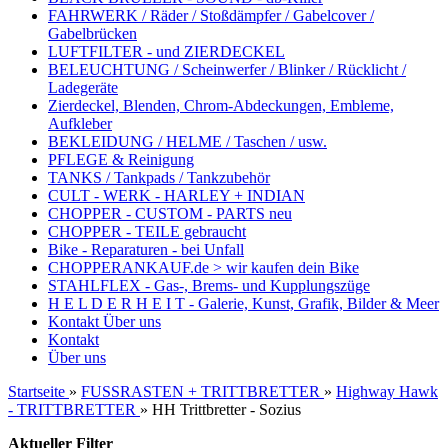
FAHRWERK / Räder / Stoßdämpfer / Gabelcover /
Gabelbrücken
LUFTFILTER - und ZIERDECKEL
BELEUCHTUNG / Scheinwerfer / Blinker / Rücklicht /
Ladegeräte
Zierdeckel, Blenden, Chrom-Abdeckungen, Embleme,
Aufkleber
BEKLEIDUNG / HELME / Taschen / usw.
PFLEGE & Reinigung
TANKS / Tankpads / Tankzubehör
CULT - WERK - HARLEY + INDIAN
CHOPPER - CUSTOM - PARTS neu
CHOPPER - TEILE gebraucht
Bike - Reparaturen - bei Unfall
CHOPPERANKAUF.de > wir kaufen dein Bike
STAHLFLEX - Gas-, Brems- und Kupplungszüge
H E L D E R H E I T - Galerie, Kunst, Grafik, Bilder & Meer
Kontakt
Über uns
Kontakt
Über uns
Startseite
»
FUSSRASTEN + TRITTBRETTER
»
Highway Hawk
- TRITTBRETTER
»
HH Trittbretter - Sozius
Aktueller Filter