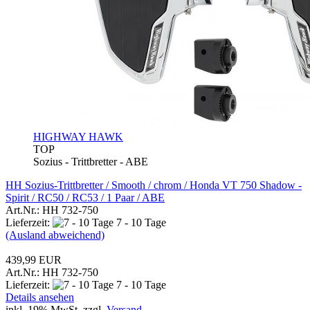
HIGHWAY HAWK
TOP
Sozius - Trittbretter - ABE
HH Sozius-Trittbretter / Smooth / chrom / Honda VT 750 Shadow -
Spirit / RC50 / RC53 / 1 Paar / ABE
Art.Nr.: HH 732-750
Lieferzeit:
7 - 10 Tage
(Ausland abweichend)
439,99 EUR
Art.Nr.: HH 732-750
Lieferzeit:
7 - 10 Tage
Details ansehen
inkl. 19% MwSt. zzgl.
Versand