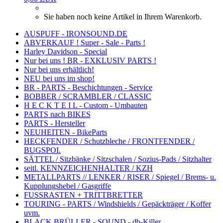
Sie haben noch keine Artikel in Ihrem Warenkorb.
AUSPUFF - IRONSOUND.DE
ABVERKAUF ! Super - Sale - Parts !
Harley Davidson - Special
Nur bei uns ! BR - EXKLUSIV PARTS !
Nur bei uns erhältlich!
NEU bei uns im shop!
BR - PARTS - Beschichtungen - Service
BOBBER / SCRAMBLER / CLASSIC
H E C K T E I L - Custom - Umbauten
PARTS nach BIKES
PARTS - Hersteller
NEUHEITEN - BikeParts
HECKFENDER / Schutzbleche / FRONTFENDER /
BUGSPOI.
SÄTTEL / Sitzbänke / Sitzschalen / Sozius-Pads / Sitzhalter
seitl. KENNZEICHENHALTER / KZH
METALLPARTS // LENKER / RISER / Spiegel / Brems- u.
Kupplungshebel / Gasgriffe
FUSSRASTEN + TRITTBRETTER
TOURING - PARTS / Windshields / Gepäckträger / Koffer
uvm.
BLACK BRÜLLER - SOUND - db-Killer