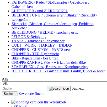
FAHRWERK / Räder / Stoßdämpfer / Gabelcover /
Gabelbrücken
LUFTFILTER - und ZIERDECKEL
BELEUCHTUNG / Scheinwerfer / Blinker / Rücklicht /
Ladegeräte
Zierdeckel, Blenden, Chrom-Abdeckungen, Embleme,
Aufkleber
BEKLEIDUNG / HELME / Taschen / usw.
PFLEGE & Reinigung
TANKS / Tankpads / Tankzubehör
CULT - WERK - HARLEY + INDIAN
CHOPPER - CUSTOM - PARTS neu
CHOPPER - TEILE gebraucht
Bike - Reparaturen - bei Unfall
CHOPPERANKAUF.de > wir kaufen dein Bike
STAHLFLEX - Gas-, Brems- und Kupplungszüge
H E L D E R H E I T - Galerie, Kunst, Grafik, Bilder & Meer
Alle
Suche...
Erweiterte Suche
Suche...
Ihr Warenkorb
0,00 EUR