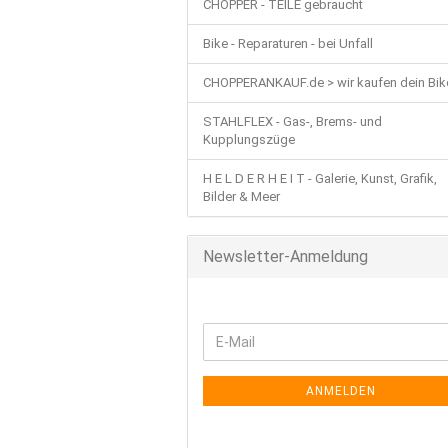
CHOPPER - TEILE gebraucht
Bike - Reparaturen - bei Unfall
CHOPPERANKAUF.de > wir kaufen dein Bik
STAHLFLEX - Gas-, Brems- und
Kupplungszüge
H E L D E R H E I T - Galerie, Kunst, Grafik,
Bilder & Meer
Newsletter-Anmeldung
WEITER
E-
ZUR
Mail
NEWSLETTER-
ANMELDUNG
ANMELDEN