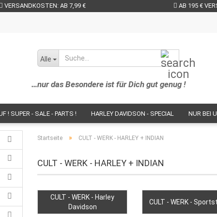
VERSANDKOSTEN: AB 7,99 €
AB 195 € VE
Suche...
Alle
…nur das Besondere ist für Dich gut genug !
 ! SUPER - SALE - PARTS !
HARLEY DAVIDSON - SPECIAL
NUR BEI U
NS IM SHOP!
BR - PARTS - BESCHICHTUNGEN - SERVICE
BOBBER / 
»
Startseite
CULT - WERK - HARLEY + INDIAN
PARTS NACH BIKES
PARTS - HERSTELLER
NEUHEITEN - BIKEPART
CULT - WERK - HARLEY + INDIAN
ENDER / BUGSPOI.
SÄTTEL / SITZBÄNKE / SITZSCHALEN / SOZIUS-PA
ETALLPARTS // LENKER / RISER / SPIEGEL / BREMS- U. KUPPLUNGSHEBEL /
CULT - WERK - Harley
CULT - WERK - Sports
Davidson
RING - PARTS / WINDSHIELDS / GEPÄCKTRÄGER / KOFFER UVM.
BLACK 