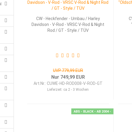
l
CW - Heckfender - Umbau / Harley
C
Davidson - V-Rod - VRSC V-Rod & Night
Rod / GT - Style / TÜV
UVP 779,99 EUR
Nur 749,99 EUR
Art.Nr.: CUWE-HD-ROD008-V-ROD-GT
Lieferzeit:
ca 2 - 3 Wochen
,
ABS - BLACK - AB 2004 -