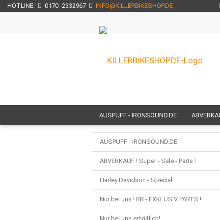
HOTLINE:
0170 -2332967
INFO@KILLERBIKESHOP.DE
AUSPUFF - IRONSOUND.DE
ABVERKAUF
NUR BEI UNS ERHÄLTLICH!
NEU BEI U
AUSPUFF - IRONSOUND.DE
H E C K T E I L - CUSTOM - UMBAUTEN
ABVERKAUF ! Super - Sale - Parts !
HECKFENDER / SCHUTZBLECHE / FRONTF
Harley Davidson - Special
SEITL. KENNZEICHENHALTER / KZH
M
Nur bei uns ! BR - EXKLUSIV PARTS !
FUSSRASTEN + TRITTBRETTER
TOU
Nur bei uns erhältlich!