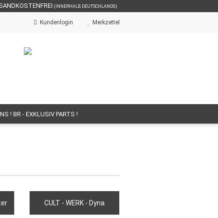
RSANDKOSTENFREI
(INNERHALB DEUTSCHLANDS)
Kundenlogin
Merkzettel
NS ! BR - EXKLUSIV PARTS !
SCRAMBLER / CLASSIC
S
DS / SITZHALTER
 GASGRIFFE
ter
CULT - WERK - Dyna
BRÜLLER - SOUND - DB-KILLER