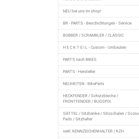
FAHRWERK / RÄDER / STOSSDÄMPFER /
NEU bei uns im shop!
BELEUCHTUNG / SCHEINWERFER / BLINKE
BR - PARTS - Beschichtungen - Service
BEKLEIDUNG / HELME / TASCHEN / USW.
BOBBER / SCRAMBLER / CLASSIC
CHOPPER - CUSTOM - PARTS NEU
CH
H E C K T E I L - Custom - Umbauten
STAHLFLEX - GAS-, BREMS- UND KUPPL
PARTS nach BIKES
PARTS - Hersteller
NEUHEITEN - BikeParts
HECKFENDER / Schutzbleche /
FRONTFENDER / BUGSPOI.
SÄTTEL / Sitzbänke / Sitzschalen / Soziu
Pads / Sitzhalter
seitl. KENNZEICHENHALTER / KZH