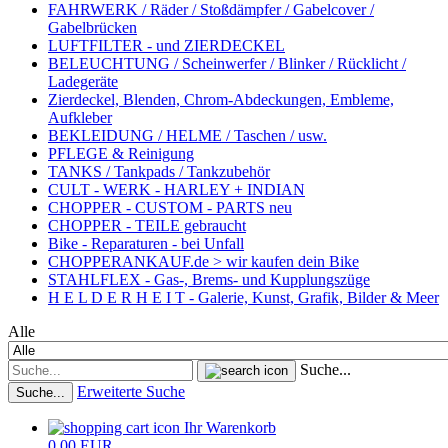
FAHRWERK / Räder / Stoßdämpfer / Gabelcover /
Gabelbrücken
LUFTFILTER - und ZIERDECKEL
BELEUCHTUNG / Scheinwerfer / Blinker / Rücklicht /
Ladegeräte
Zierdeckel, Blenden, Chrom-Abdeckungen, Embleme,
Aufkleber
BEKLEIDUNG / HELME / Taschen / usw.
PFLEGE & Reinigung
TANKS / Tankpads / Tankzubehör
CULT - WERK - HARLEY + INDIAN
CHOPPER - CUSTOM - PARTS neu
CHOPPER - TEILE gebraucht
Bike - Reparaturen - bei Unfall
CHOPPERANKAUF.de > wir kaufen dein Bike
STAHLFLEX - Gas-, Brems- und Kupplungszüge
H E L D E R H E I T - Galerie, Kunst, Grafik, Bilder & Meer
Alle
Suche...
Erweiterte Suche
Suche...
Ihr Warenkorb
0,00 EUR