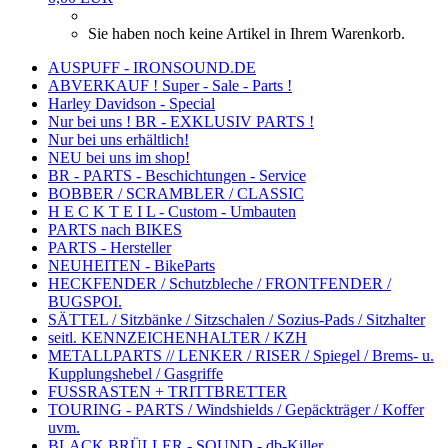
Sie haben noch keine Artikel in Ihrem Warenkorb.
AUSPUFF - IRONSOUND.DE
ABVERKAUF ! Super - Sale - Parts !
Harley Davidson - Special
Nur bei uns ! BR - EXKLUSIV PARTS !
Nur bei uns erhältlich!
NEU bei uns im shop!
BR - PARTS - Beschichtungen - Service
BOBBER / SCRAMBLER / CLASSIC
H E C K T E I L - Custom - Umbauten
PARTS nach BIKES
PARTS - Hersteller
NEUHEITEN - BikeParts
HECKFENDER / Schutzbleche / FRONTFENDER /
BUGSPOI.
SÄTTEL / Sitzbänke / Sitzschalen / Sozius-Pads / Sitzhalter
seitl. KENNZEICHENHALTER / KZH
METALLPARTS // LENKER / RISER / Spiegel / Brems- u.
Kupplungshebel / Gasgriffe
FUSSRASTEN + TRITTBRETTER
TOURING - PARTS / Windshields / Gepäckträger / Koffer
uvm.
BLACK BRÜLLER - SOUND - db-Killer