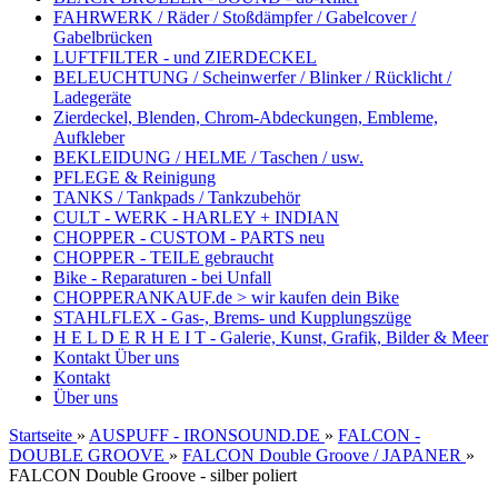
FAHRWERK / Räder / Stoßdämpfer / Gabelcover /
Gabelbrücken
LUFTFILTER - und ZIERDECKEL
BELEUCHTUNG / Scheinwerfer / Blinker / Rücklicht /
Ladegeräte
Zierdeckel, Blenden, Chrom-Abdeckungen, Embleme,
Aufkleber
BEKLEIDUNG / HELME / Taschen / usw.
PFLEGE & Reinigung
TANKS / Tankpads / Tankzubehör
CULT - WERK - HARLEY + INDIAN
CHOPPER - CUSTOM - PARTS neu
CHOPPER - TEILE gebraucht
Bike - Reparaturen - bei Unfall
CHOPPERANKAUF.de > wir kaufen dein Bike
STAHLFLEX - Gas-, Brems- und Kupplungszüge
H E L D E R H E I T - Galerie, Kunst, Grafik, Bilder & Meer
Kontakt
Über uns
Kontakt
Über uns
Startseite
»
AUSPUFF - IRONSOUND.DE
»
FALCON -
DOUBLE GROOVE
»
FALCON Double Groove / JAPANER
»
FALCON Double Groove - silber poliert