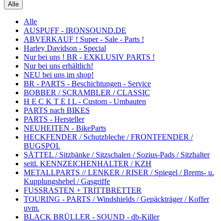
Alle
Alle
AUSPUFF - IRONSOUND.DE
ABVERKAUF ! Super - Sale - Parts !
Harley Davidson - Special
Nur bei uns ! BR - EXKLUSIV PARTS !
Nur bei uns erhältlich!
NEU bei uns im shop!
BR - PARTS - Beschichtungen - Service
BOBBER / SCRAMBLER / CLASSIC
H E C K T E I L - Custom - Umbauten
PARTS nach BIKES
PARTS - Hersteller
NEUHEITEN - BikeParts
HECKFENDER / Schutzbleche / FRONTFENDER /
BUGSPOI.
SÄTTEL / Sitzbänke / Sitzschalen / Sozius-Pads / Sitzhalter
seitl. KENNZEICHENHALTER / KZH
METALLPARTS // LENKER / RISER / Spiegel / Brems- u.
Kupplungshebel / Gasgriffe
FUSSRASTEN + TRITTBRETTER
TOURING - PARTS / Windshields / Gepäckträger / Koffer
uvm.
BLACK BRÜLLER - SOUND - db-Killer