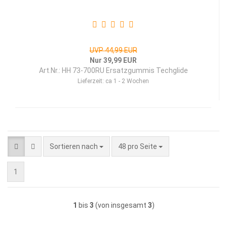
UVP 44,99 EUR
Nur 39,99 EUR
Art.Nr.: HH 73-700RU Ersatzgummis Techglide
Lieferzeit:
ca 1 - 2 Wochen
Sortieren nach
pro Seite
Sortieren nach
48 pro Seite
1
1
bis
3
(von insgesamt
3
)