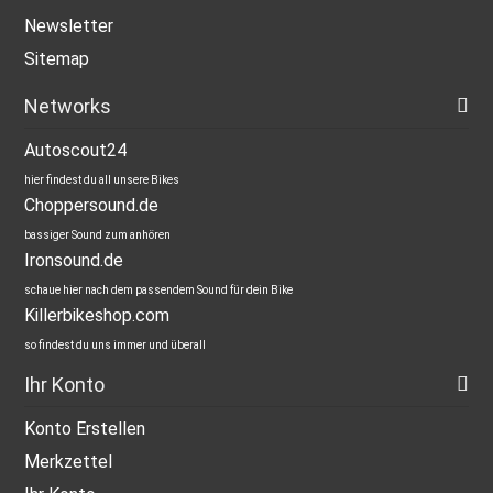
Newsletter
Sitemap
Networks
Autoscout24
hier findest du all unsere Bikes
Choppersound.de
bassiger Sound zum anhören
Ironsound.de
schaue hier nach dem passendem Sound für dein Bike
Killerbikeshop.com
so findest du uns immer und überall
Ihr Konto
Konto Erstellen
Merkzettel