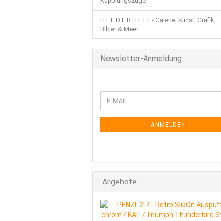
Kupplungszüge
H E L D E R H E I T - Galerie, Kunst, Grafik,
Bilder & Meer
Newsletter-Anmeldung
WEITER
E-
ZUR
Mail
NEWSLETTER-
ANMELDUNG
ANMELDEN
Angebote