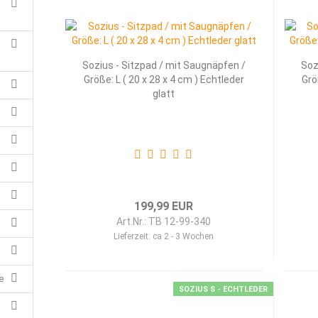
,
Sozius - Sitzpad / mit Saugnäpfen /
Soz
Größe: L ( 20 x 28 x 4 cm ) Echtleder
Grö
glatt
199,99 EUR
Art.Nr.: TB 12-99-340
Lieferzeit:
ca 2 - 3 Wochen
e
SOZIUS S - ECHTLEDER