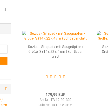
Sozius - Sitzpad / mit Saugnäpfen /
Soz
Größe: S (14 x 22 x 4 cm ) Echtleder
Grö
glatt
179,99 EUR
Art.Nr.: TB 12-99-300
Lieferzeit:
ca 1 - 2 Wochen