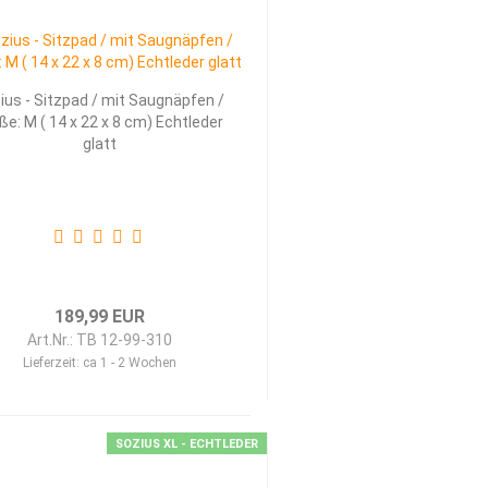
ius - Sitzpad / mit Saugnäpfen /
ße: M ( 14 x 22 x 8 cm) Echtleder
glatt
189,99 EUR
Art.Nr.: TB 12-99-310
Lieferzeit:
ca 1 - 2 Wochen
SOZIUS XL - ECHTLEDER