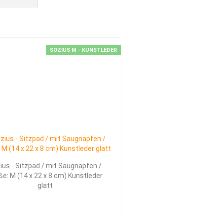
KUNGEN, EMBLEME, AUFKLEBER
SOZIUS M - KUNSTLEDER
LT - WERK - HARLEY + INDIAN
PERANKAUF.DE > WIR KAUFEN DEIN BIKE
KONTAKT
ÜBER UNS
ius - Sitzpad / mit Saugnäpfen /
ße: M (14 x 22 x 8 cm) Kunstleder
glatt