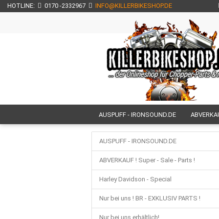
HOTLINE:
0170 -2332967
INFO@KILLERBIKESHOP.DE
AUSPUFF - IRONSOUND.DE
ABVERKAUF
NUR BEI UNS ERHÄLTLICH!
NEU BEI U
AUSPUFF - IRONSOUND.DE
H E C K T E I L - CUSTOM - UMBAUTEN
ABVERKAUF ! Super - Sale - Parts !
HECKFENDER / SCHUTZBLECHE / FRONTF
Harley Davidson - Special
SEITL. KENNZEICHENHALTER / KZH
M
Nur bei uns ! BR - EXKLUSIV PARTS !
FUSSRASTEN + TRITTBRETTER
TOU
Nur bei uns erhältlich!