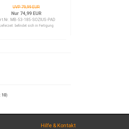
UVP 79,99 EUR
Nur 74,99 EUR
rt.Nr.: MB-53-185-SOZIUS-PAD
Lieferzeit:
befindet sich in Fertigung
t
10
)
Hilfe & Kontakt