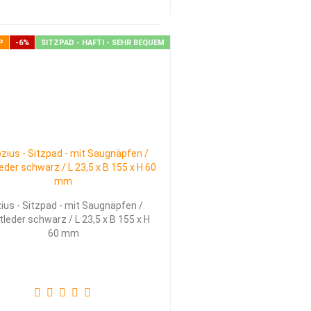
P
-6%
SITZPAD - HAFTI - SEHR BEQUEM
ius - Sitzpad - mit Saugnäpfen /
leder schwarz / L 23,5 x B 155 x H
60 mm