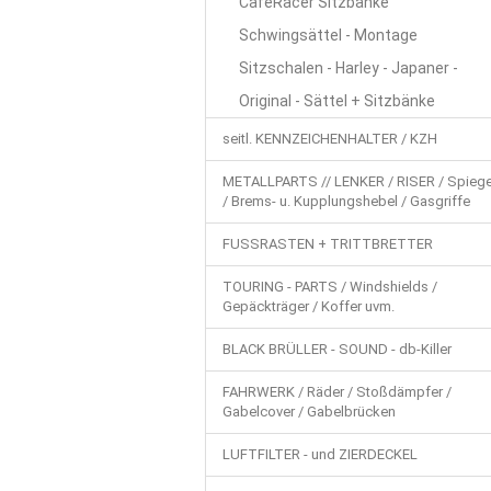
CafeRacer Sitzbänke
Schwingsättel - Montage
Sitzschalen - Harley - Japaner -
Original - Sättel + Sitzbänke
seitl. KENNZEICHENHALTER / KZH
METALLPARTS // LENKER / RISER / Spiege
/ Brems- u. Kupplungshebel / Gasgriffe
FUSSRASTEN + TRITTBRETTER
TOURING - PARTS / Windshields /
Gepäckträger / Koffer uvm.
BLACK BRÜLLER - SOUND - db-Killer
FAHRWERK / Räder / Stoßdämpfer /
Gabelcover / Gabelbrücken
LUFTFILTER - und ZIERDECKEL