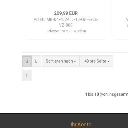
209,99 EUR
Art.Nr.: MB-04-4024_6-10-Ori-Heck-
A
VZ-800
Lieferzeit:
ca 2 - 3 Wochen
Sortieren nach
pro Seite
Sortieren nach
48 pro Seite
1
1
bis
10
(von insgesam
Ihr Konto