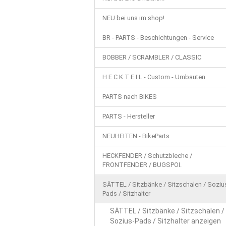
FAHRWERK / RÄDER / STOSSDÄMPFER /
NEU bei uns im shop!
BELEUCHTUNG / SCHEINWERFER / BLINKE
BR - PARTS - Beschichtungen - Service
BEKLEIDUNG / HELME / TASCHEN / USW.
BOBBER / SCRAMBLER / CLASSIC
CHOPPER - CUSTOM - PARTS NEU
CH
H E C K T E I L - Custom - Umbauten
STAHLFLEX - GAS-, BREMS- UND KUPPL
PARTS nach BIKES
PARTS - Hersteller
NEUHEITEN - BikeParts
HECKFENDER / Schutzbleche /
FRONTFENDER / BUGSPOI.
SÄTTEL / Sitzbänke / Sitzschalen / Soziu
Pads / Sitzhalter
SÄTTEL / Sitzbänke / Sitzschalen /
Sozius-Pads / Sitzhalter anzeigen