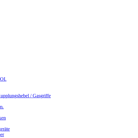
OI.
plungshebel / Gasgriffe
m.
ken
eräte
er