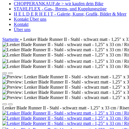
CHOPPERANKAUF.de > wir kaufen dein Bike
STAHLFLEX - Gas-, Brems- und Kupplungszüge
H E L D E R H E I T - Galerie, Kunst, Grafik, Bilder & Meer
Kontakt
Über uns
Kontakt
Über uns
Startseite
»
Lenker Blade Runner II - Stahl - schwarz matt - 1,25" x
Lenker Blade Runner II - Stahl - schwarz matt - 1,25" x 33 cm / Ri