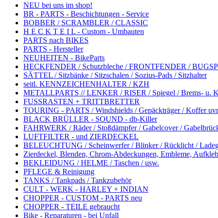
NEU bei uns im shop!
BR - PARTS - Beschichtungen - Service
BOBBER / SCRAMBLER / CLASSIC
H E C K T E I L - Custom - Umbauten
PARTS nach BIKES
PARTS - Hersteller
NEUHEITEN - BikeParts
HECKFENDER / Schutzbleche / FRONTFENDER / BUGSP
SÄTTEL / Sitzbänke / Sitzschalen / Sozius-Pads / Sitzhalter
seitl. KENNZEICHENHALTER / KZH
METALLPARTS // LENKER / RISER / Spiegel / Brems- u. Kup
FUSSRASTEN + TRITTBRETTER
TOURING - PARTS / Windshields / Gepäckträger / Koffer uv
BLACK BRÜLLER - SOUND - db-Killer
FAHRWERK / Räder / Stoßdämpfer / Gabelcover / Gabelbrüc
LUFTFILTER - und ZIERDECKEL
BELEUCHTUNG / Scheinwerfer / Blinker / Rücklicht / Ladeg
Zierdeckel, Blenden, Chrom-Abdeckungen, Embleme, Aufkleb
BEKLEIDUNG / HELME / Taschen / usw.
PFLEGE & Reinigung
TANKS / Tankpads / Tankzubehör
CULT - WERK - HARLEY + INDIAN
CHOPPER - CUSTOM - PARTS neu
CHOPPER - TEILE gebraucht
Bike - Reparaturen - bei Unfall