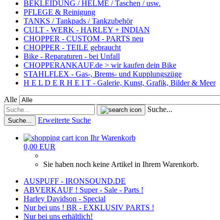
BEKLEIDUNG / HELME / Taschen / usw.
PFLEGE & Reinigung
TANKS / Tankpads / Tankzubehör
CULT - WERK - HARLEY + INDIAN
CHOPPER - CUSTOM - PARTS neu
CHOPPER - TEILE gebraucht
Bike - Reparaturen - bei Unfall
CHOPPERANKAUF.de > wir kaufen dein Bike
STAHLFLEX - Gas-, Brems- und Kupplungszüge
H E L D E R H E I T - Galerie, Kunst, Grafik, Bilder & Meer
Alle
Suche...
Erweiterte Suche
Suche...
Ihr Warenkorb
0,00 EUR
Sie haben noch keine Artikel in Ihrem Warenkorb.
AUSPUFF - IRONSOUND.DE
ABVERKAUF ! Super - Sale - Parts !
Harley Davidson - Special
Nur bei uns ! BR - EXKLUSIV PARTS !
Nur bei uns erhältlich!