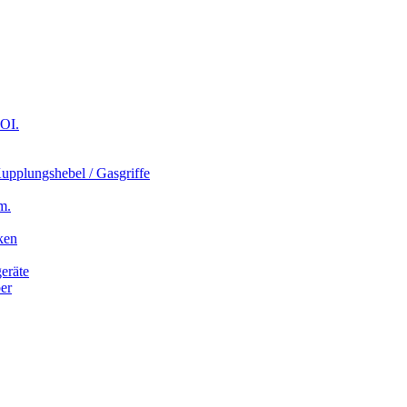
OI.
plungshebel / Gasgriffe
m.
ken
eräte
er