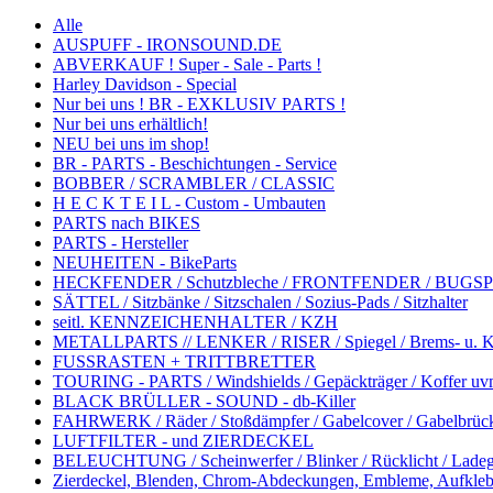
Alle
AUSPUFF - IRONSOUND.DE
ABVERKAUF ! Super - Sale - Parts !
Harley Davidson - Special
Nur bei uns ! BR - EXKLUSIV PARTS !
Nur bei uns erhältlich!
NEU bei uns im shop!
BR - PARTS - Beschichtungen - Service
BOBBER / SCRAMBLER / CLASSIC
H E C K T E I L - Custom - Umbauten
PARTS nach BIKES
PARTS - Hersteller
NEUHEITEN - BikeParts
HECKFENDER / Schutzbleche / FRONTFENDER / BUGSP
SÄTTEL / Sitzbänke / Sitzschalen / Sozius-Pads / Sitzhalter
seitl. KENNZEICHENHALTER / KZH
METALLPARTS // LENKER / RISER / Spiegel / Brems- u. Kup
FUSSRASTEN + TRITTBRETTER
TOURING - PARTS / Windshields / Gepäckträger / Koffer uv
BLACK BRÜLLER - SOUND - db-Killer
FAHRWERK / Räder / Stoßdämpfer / Gabelcover / Gabelbrüc
LUFTFILTER - und ZIERDECKEL
BELEUCHTUNG / Scheinwerfer / Blinker / Rücklicht / Ladeg
Zierdeckel, Blenden, Chrom-Abdeckungen, Embleme, Aufkleb