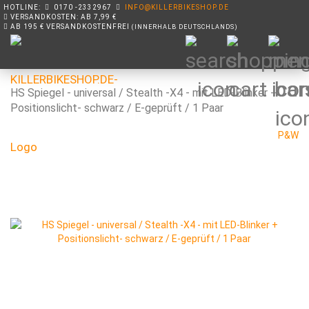
HOTLINE:
0170 -2332967
INFO@KILLERBIKESHOP.DE
VERSANDKOSTEN: AB 7,99 €
AB 195 € VERSANDKOSTENFREI
(INNERHALB DEUTSCHLANDS)
HS Spiegel - universal / Stealth -X4 - mit LED-Blinker +
Positionslicht- schwarz / E-geprüft / 1 Paar
P&W