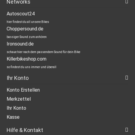
Networks
Autoscout24
hier findest du all unsere Bikes
Choppersound.de
bassiger Sound zum anhören
Ironsound.de
schaue hier nach dem passendem Sound für dein Bike
Killerbikeshop.com
so findest du uns immer und überall
Ihr Konto
Konto Erstellen
Merkzettel
Ihr Konto
Kasse
Hilfe & Kontakt