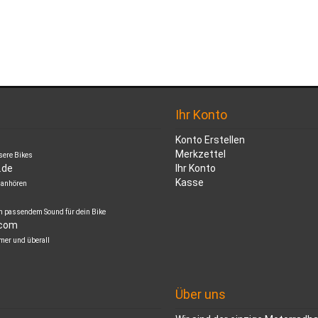
Ihr Konto
Konto Erstellen
Merkzettel
nsere Bikes
.de
Ihr Konto
Kasse
 anhören
m passendem Sound für dein Bike
.com
mer und überall
Über uns