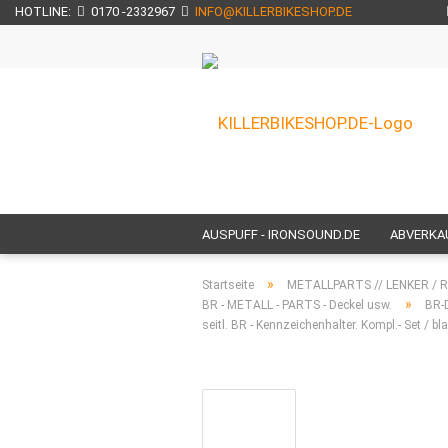
HOTLINE:
0170 -2332967
INFO@KILLERBIKESHOP.DE
AUSPUFF - IRONSOUND.DE
ABVERKAUF
NUR BEI UNS ERHÄLTLICH!
NEU BEI U
»
Startseite
METALLPARTS // LENKER / RISE
»
BR - METALL - PARTS - Deckel usw.
BR-
H E C K T E I L - CUSTOM - UMBAUTEN
seitl. BR - Kennzeichenhalter. Kompl.- Set / b
HECKFENDER / SCHUTZBLECHE / FRONTF
SEITL. KENNZEICHENHALTER / KZH
M
FUSSRASTEN + TRITTBRETTER
TOU