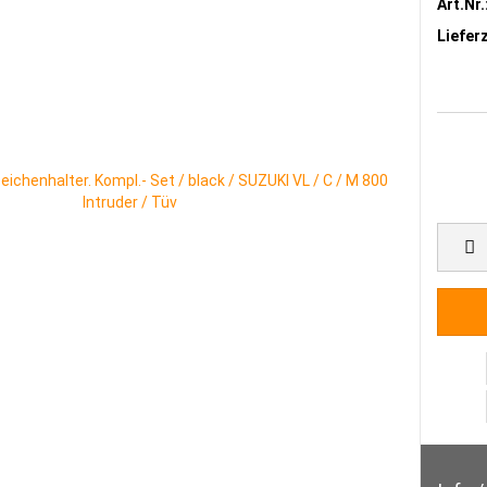
Art.Nr.
 GABELCOVER / GABELBRÜCKEN
LUFTFILTER - UND ZIERDECKEL
Lieferz
R / RÜCKLICHT / LADEGERÄTE
ZIERDECKEL, BLENDEN, CHROM-ABDEC
PFLEGE & REINIGUNG
TANKS / TANKPADS / TANKZUBEHÖR
CU
OPPER - TEILE GEBRAUCHT
BIKE - REPARATUREN - BEI UNFALL
CHOP
UNGSZÜGE
H E L D E R H E I T - GALERIE, KUNST, GRAFIK, BILDER & MEER