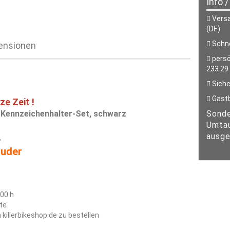
Info 
Versa
(DE)
Schne
ensionen
persö
233 29
Siche
Gastb
ze Zeit !
 Kennzeichenhalter-Set, schwarz
Sonde
Umtau
ausge
.
ruder
200 h
te
 killerbikeshop.de zu bestellen