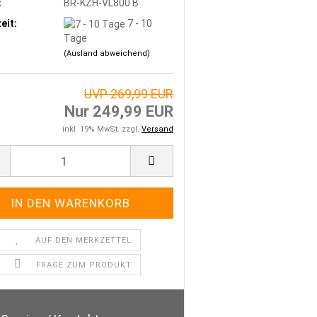
:
BR-KZH-VL800 B
eit:
7 - 10
Tage
KUNGEN, EMBLEME, AUFKLEBER
(Ausland abweichend)
LT - WERK - HARLEY + INDIAN
UVP 269,99 EUR
PERANKAUF.DE > WIR KAUFEN DEIN BIKE
Nur 249,99 EUR
inkl. 19% MwSt. zzgl.
Versand
KONTAKT
ÜBER UNS
AUF DEN MERKZETTEL
FRAGE ZUM PRODUKT