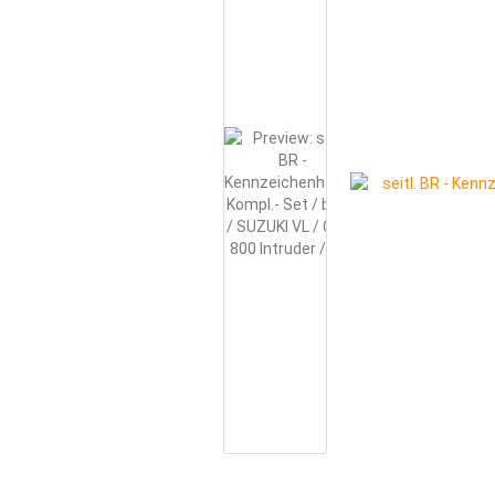
FAHRWERK / RÄDER / STOSSDÄMPFER /
BELEUCHTUNG / SCHEINWERFER / BLINKE
BEKLEIDUNG / HELME / TASCHEN / USW.
CHOPPER - CUSTOM - PARTS NEU
CH
STAHLFLEX - GAS-, BREMS- UND KUPPL