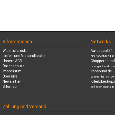
Informationen
Networks
Widerrufsrecht
Autoscout24
Liefer- und Versandkosten
hier findest du all u
Unsere AGB
Choppersound
Datenschutz
bassiger Sound zum
Impressum
Ironsound.de
Über uns
schaue hier nach de
Newsletter
Killerbikeshop
Sitemap
so findest du uns im
Zahlung und Versand