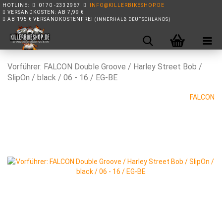
HOTLINE:
0170 -2332967
INFO@KILLERBIKESHOP.DE
VERSANDKOSTEN: AB 7,99 €
AB 195 € VERSANDKOSTENFREI
(INNERHALB DEUTSCHLANDS)
Vor­füh­rer: FAL­CON Dou­ble Groo­ve / Har­ley Street Bob /
Sli­pOn / black / 06 - 16 / EG-BE
FALCON