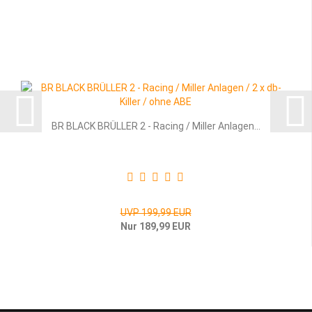
BR BLACK BRÜL­LER 2 - Ra­cing / Mil­ler An­la­gen...
UVP 199,99 EUR
Nur 189,99 EUR